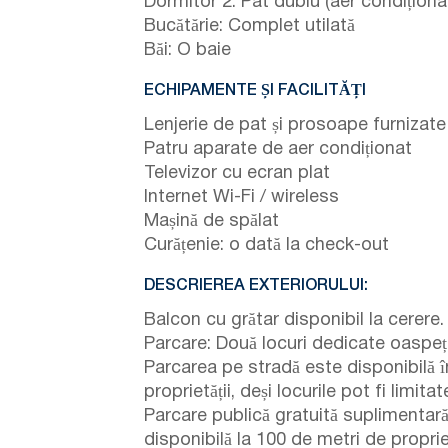
Dormitor 2: Pat dublu (aer condiționa
Bucătărie: Complet utilată
Băi: O baie
ECHIPAMENTE ȘI FACILITĂȚI
Lenjerie de pat și prosoape furnizate
Patru aparate de aer condiționat
Televizor cu ecran plat
Internet Wi-Fi / wireless
Mașină de spălat
Curățenie: o dată la check-out
DESCRIEREA EXTERIORULUI:
Balcon cu grătar disponibil la cerere.
Parcare: Două locuri dedicate oaspeți
Parcarea pe stradă este disponibilă în
proprietății, deși locurile pot fi limitat
Parcare publică gratuită suplimentar
disponibilă la 100 de metri de proprie