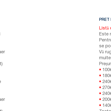
PRET 
Listă 
i
Este 
Pentru
se po
aer
Vă ru
multe 
t)
Prețur
•
100
•
180
e
•
240
•
270
•
240
aer
•
200
•
140