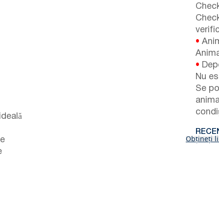
Check
Check
verifi
•
Anim
Anima
•
Depo
Nu es
Se po
anima
condiț
ideală
RECEN
Obțineți l
pe
e