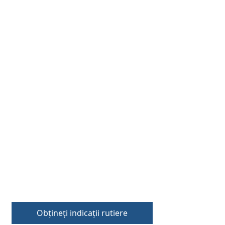
Obțineți indicații rutiere