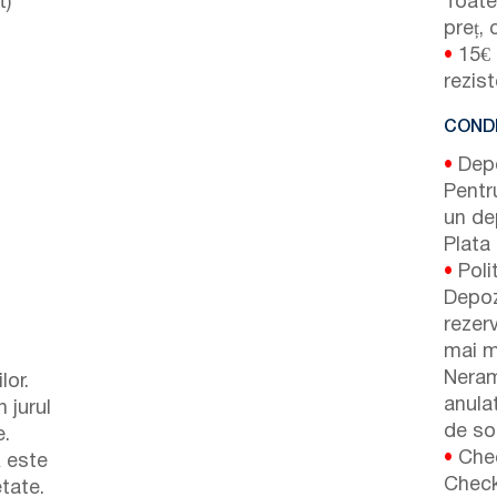
t)
Toate 
preț, 
•
15€ 
rezist
CONDI
•
Depoz
Pentr
un de
Plata 
•
Poli
Depoz
rezer
mai m
Neram
lor.
anulat
 jurul
de so
e.
•
Chec
ă este
Check
tate.