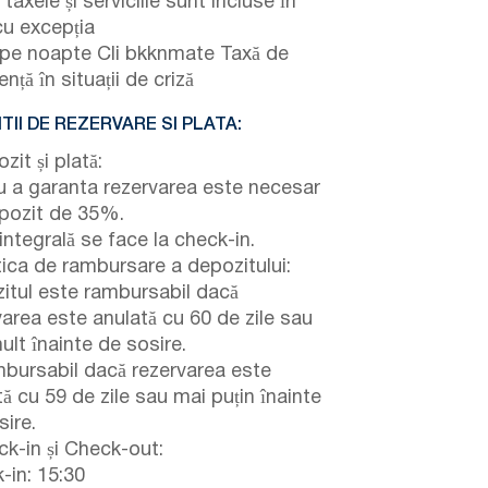
taxele și serviciile sunt incluse în
cu excepția
pe noapte Cli bkknmate Taxă de
ență în situații de criză
TII DE REZERVARE SI PLATA:
it și plată:
u a garanta rezervarea este necesar
pozit de 35%.
integrală se face la check-in.
tica de rambursare a depozitului:
itul este rambursabil dacă
varea este anulată cu 60 de zile sau
ult înainte de sosire.
bursabil dacă rezervarea este
ă cu 59 de zile sau mai puțin înainte
sire.
k-in și Check-out:
-in: 15:30