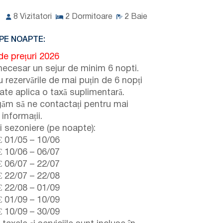
8
Vizitatori
2
Dormitoare
2
Baie
PE NOAPTE:
de prețuri 2026
necesar un sejur de minim 6 nopti.
 rezervările de mai puțin de 6 nopți
ate aplica o taxă suplimentară.
găm să ne contactați pentru mai
informații.
i sezoniere (pe noapte):
€
01/05
–
10/06
€
10/06
–
06/07
€
06/07
–
22/07
€
22/07
–
22/08
€
22/08
–
01/09
€
01/09
–
10/09
€
10/09
–
30/09