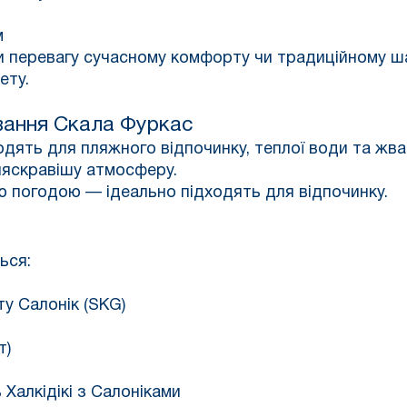
м
ви перевагу сучасному комфорту чи традиційному ша
ету.
вання
Скала Фуркас
дять для пляжного відпочинку, теплої води та жвав
йяскравішу атмосферу.
ою погодою — ідеально підходять для відпочинку.
ься:
у Салонік (SKG)
т)
 Халкідікі з Салоніками