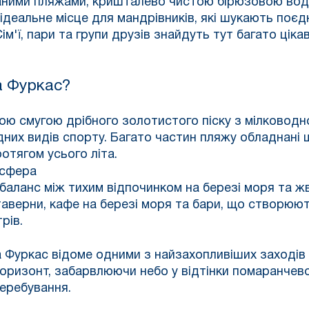
іщаними пляжами, кришталево чистою бірюзовою в
 ідеальне місце для мандрівників, які шукають поє
м'ї, пари та групи друзів знайдуть тут багато ціка
а Фуркас?
ою смугою дрібного золотистого піску з мілковод
одних видів спорту. Багато частин пляжу обладнані
отягом усього літа.
осфера
баланс між тихим відпочинком на березі моря та ж
 таверни, кафе на березі моря та бари, що створюю
рів.
а Фуркас відоме одними з найзахопливіших заходів 
оризонт, забарвлюючи небо у відтінки помаранчев
еребування.