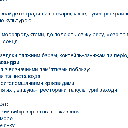
ол.
знайдете традиційні пекарні, кафе, сувенірні крам
єю культурою.
з морепродуктами, де подають свіжу рибу, мезе та 
і сонця.
 завдяки пляжним барам, коктейль-лаунжам та пері
ссандри
я з визначними пам'ятками поблизу:
ни та чиста вода
з приголомшливими краєвидами
ля яхт, вишукані ресторани та культурні заходи
кас
кий вибір варіантів проживання:
 море
очинку