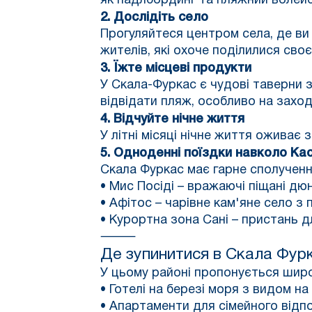
як падлбординг та пляжний волейб
2. Дослідіть село
Прогуляйтеся центром села, де ви 
жителів, які охоче поділилися сво
3. Їжте місцеві продукти
У Скала-Фуркас є чудові таверни 
відвідати пляж, особливо на заход
4. Відчуйте нічне життя
У літні місяці нічне життя оживає
5. Одноденні поїздки навколо Ка
Скала Фуркас має гарне сполученн
• Мис Посіді – вражаючі піщані дю
• Афітос – чарівне кам'яне село 
• Курортна зона Сані – пристань д
⸻
Де зупинитися в
Скала Фур
У цьому районі пропонується широ
• Готелі на березі моря з видом на
• Апартаменти для сімейного відп