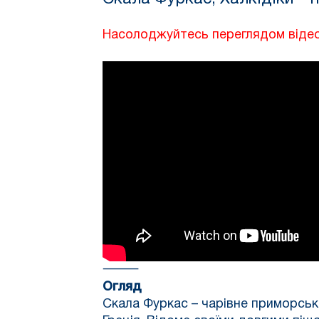
Насолоджуйтесь переглядом відео
⸻
Огляд
Скала Фуркас – чарівне приморськ