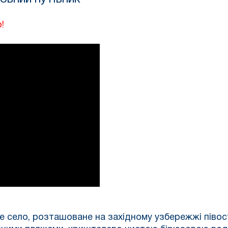
!
е село, розташоване на західному узбережжі півос