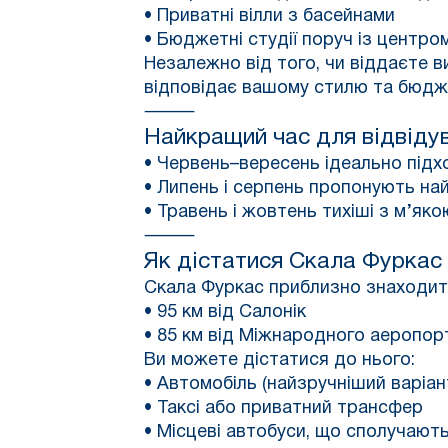
• Приватні вілли з басейнами
• Бюджетні студії поруч із центро
Незалежно від того, чи віддаєте 
відповідає вашому стилю та бюдж
⸻
Найкращий час для відвіду
• Червень–вересень ідеально підхо
• Липень і серпень пропонують на
• Травень і жовтень тихіші з м’як
⸻
Як дістатися
Скала Фуркас
Скала Фуркас приблизно знаходит
• 95 км від Салонік
• 85 км від Міжнародного аеропорт
Ви можете дістатися до нього:
• Автомобіль (найзручніший варіан
• Таксі або приватний трансфер
• Місцеві автобуси, що сполучають