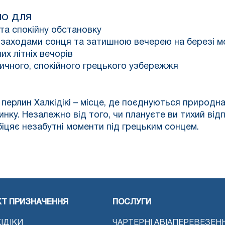
но для
і та спокійну обстановку
я заходами сонця та затишною вечерею на березі м
их літніх вечорів
тичного, спокійного грецького узбережжя
перлин Халкідікі – місце, де поєднуються природна
ку. Незалежно від того, чи плануєте ви тихий відп
іцяє незабутні моменти під грецьким сонцем.
КТ ПРИЗНАЧЕННЯ
ПОСЛУГИ
ІДІКИ
ЧАРТЕРНІ АВІАПЕРЕВЕЗЕН