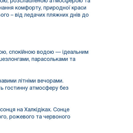
одою, розслабленою атмосферою та
днання комфорту, природної краси
вого – від ледачих пляжних днів до
ною, спокійною водою — ідеальним
 шезлонгами, парасольками та
вавими літніми вечорами.
ть гостинну атмосферу без
сонця на Халкідіках. Сонце
ого, рожевого та червоного