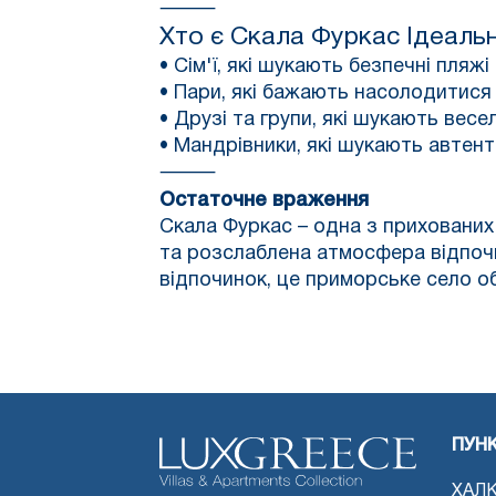
⸻
Хто є
Скала Фуркас
Ідеаль
• Сім'ї, які шукають безпечні пляж
• Пари, які бажають насолодитис
• Друзі та групи, які шукають весел
• Мандрівники, які шукають автен
⸻
Остаточне враження
Скала Фуркас – одна з прихованих 
та розслаблена атмосфера відпочин
відпочинок, це приморське село об
ПУН
ХАЛК