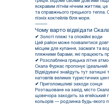
Греція. Відоме своїми довгими п
яскравим літнім нічним життям, це
та справжнього грецького тепла. Сі
пізніх коктейлів біля моря.
⸻
Чому варто відвідати Скал
✔
Золоті пляжі та спокійні води
Цей район може похвалитися довг
місцем для купання, засмаги та в
пляжними барами, які працюють пр
✔
Розслаблена грецька літня атм
Скала Фуркас пропонує ідеальний 
Відвідувачі знайдуть тут затишні
натовпів великих туристичних цент
✔
Приголомшливі заходи сонця
Розташоване на захід, місто Скал
щовечора заходить за егейський г
кольорів — родзинка будь-якого п