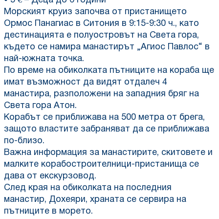
• 5 € – Деца до 6 години
Морският круиз започва от пристанището
Ормос Панагиас в Ситония в 9:15-9:30 ч., като
дестинацията е полуостровът на Света гора,
където се намира манастирът „Агиос Павлос“ в
най-южната точка.
По време на обиколката пътниците на кораба ще
имат възможност да видят отдалеч 4
манастира, разположени на западния бряг на
Света гора Атон.
Корабът се приближава на 500 метра от брега,
защото властите забраняват да се приближава
по-близо.
Важна информация за манастирите, скитовете и
малките корабостроителници-пристанища се
дава от екскурзовод.
След края на обиколката на последния
манастир, Дохеяри, храната се сервира на
пътниците в морето.