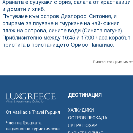
Храната е суцукаки с ориз, салата от краставици
и домати и хляб.
Пътуваме към остров Диапорос, Ситония, и
спираме за плуване и гмуркане на най-южния
плаж на острова, сините води (Синята лагуна).
Приблизително между 16:45 и 17:00 часа корабът
пристига в пристанището Ормос Панагиас.
Вижте гръцкия имот
ДЕСТИНАЦИЯ
ХАЛКИДИКИ
От Vasiliadis Travel Гърция
ОСТРОВ ЛЕФКАДА
Член на Гръцката
ЛУТРА ПОЗАР
национална туристическа