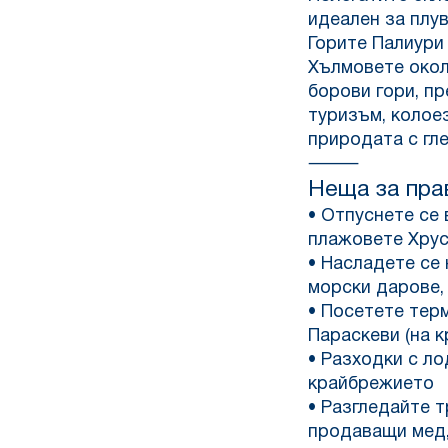
идеален за плув
Горите Палиури
Хълмовете окол
борови гори, п
туризъм, колое
природата с гл
⸻
Неща за пра
• Отпуснете се 
плажовете Хрус
• Насладете се
морски дарове,
• Посетете тер
Параскеви (на к
• Разходки с ло
крайбрежието
• Разгледайте 
продаващи мед,