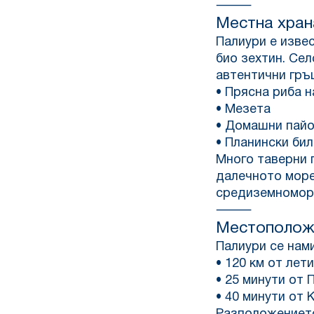
⸻
Местна хран
Палиури е извес
био зехтин. Се
автентични гръ
• Прясна риба н
• Мезета
• Домашни пай
• Планински би
Много таверни 
далечното море
средиземноморс
⸻
Местополож
Палиури се нам
• 120 км от лет
• 25 минути от
• 40 минути от 