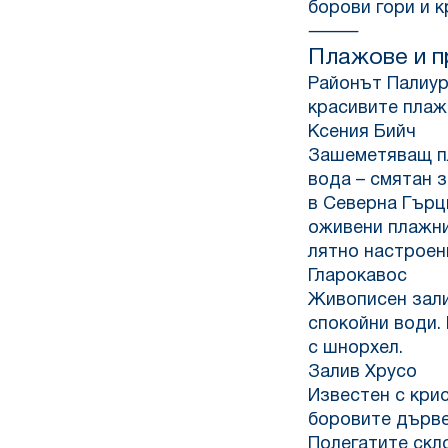
борови гори и 
⸻
Плажове и п
Районът Палиури
красивите плаж
Ксения Бийч
Зашеметяващ пл
вода – смятан 
в Северна Гърц
оживени плажни
лятно настроен
Гларокавос
Живописен залив
спокойни води.
с шнорхел.
Залив Хрусо
Известен с крис
боровите дърве
Полегатите скл