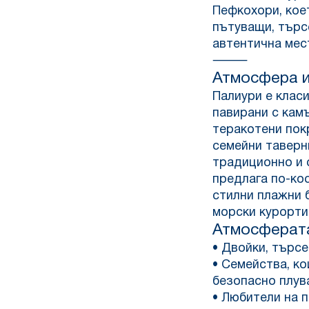
Пефкохори, кое
пътуващи, търс
автентична мес
⸻
Атмосфера и
Палиури е класи
павирани с камъ
теракотени пок
семейни таверн
традиционно и 
предлага по-ко
стилни плажни 
морски курорти
Атмосферата
• Двойки, търс
• Семейства, к
безопасно плув
• Любители на 