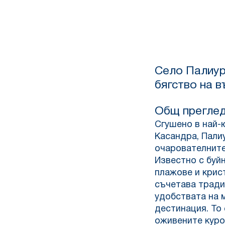
Село Палиур
бягство на 
Общ прегле
Сгушено в най-
Касандра, Палиу
очарователните
Известно с буйн
плажове и крис
съчетава тради
удобствата на 
дестинация. То 
оживените куро