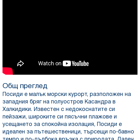
Общ преглед
Посиди е малък морски курорт, разположен на
западния бряг на полуостров Касандра в
Халкидики. Известен с недокоснатите си
пейзажи, широките си пясъчни плажове и
усещането за спокойна изолация, Посиди е
идеален за пътешественици, търсещи по-бавно
темпо и по-дълбока връзка с природата. Далеч