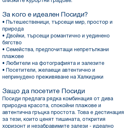
близките курортни градове.
За кого е идеален Посиди?
• Пътешественици, търсещи мир, простор и
природа
• Двойки, търсещи романтично и уединено
бягство
• Семейства, предпочитащи непретъпкани
плажове
• Любители на фотографията и залезите
• Посетители, желаещи автентично и
непринудено преживяване на Халкидики
Защо да посетите Посиди
Посиди предлага рядка комбинация от дива
природна красота, спокойни плажове и
автентична гръцка простота. Това е дестинация
за тези, които ценят тишината, открития
хоризонт и незабравимите залези - идеално