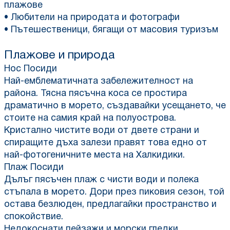
плажове
• Любители на природата и фотографи
• Пътешественици, бягащи от масовия туризъм
Плажове и природа
Нос Посиди
Най-емблематичната забележителност на
района. Тясна пясъчна коса се простира
драматично в морето, създавайки усещането, че
стоите на самия край на полуострова.
Кристално чистите води от двете страни и
спиращите дъха залези правят това едно от
най-фотогеничните места на Халкидики.
Плаж Посиди
Дълъг пясъчен плаж с чисти води и полека
стъпала в морето. Дори през пиковия сезон, той
остава безлюден, предлагайки пространство и
спокойствие.
Недокоснати пейзажи и морски гледки