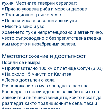
кухня. Местните таверни сервират:
• Прясно уловена риба и морски дарове
• Традиционно гръцко мезе
• Печени меса и сезонни зеленчуци
• Местно вино и узо
Храненето тук е непретенциозно и автентично,
често съпроводено с безпрепятствена гледка
към морето и незабравими залези.
Местоположение и достъпност
Посиди се намира:
• Приблизително 100 км от летище Солун (SKG)
• На около 15 минути от Калитея
• Лесно достъпен с кола
Разположението му в западната част на
Касандра го прави идеален за любителите на
залезите и пътешествениците, които искат да
разгледат както традиционните села, така и