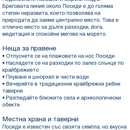
Бреговата линия около Посиди е до голяма
степен неразвита, което позволява на
природата да заеме централно място. Това е
отлично място за дълги разходки, йога,
медитация и спокойни мигове на морето.
Неща за правене
• Отпуснете се на плажовете на нос Посиди
• Насладете се на разходки по залез слънце по
крайбрежието
• Плуване и шнорхел в чисти води
• Вечеряйте в традиционни крайбрежни рибни
таверни
• Разгледайте близките села и археологически
обекти
Местна храна и таверни
Посиди е известен със своята семпла, но вкусна