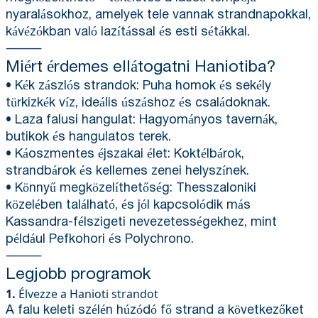
nyaralásokhoz, amelyek tele vannak strandnapokkal,
kávézókban való lazítással és esti sétákkal.
⸻
Miért érdemes ellátogatni Haniotiba?
• Kék zászlós strandok: Puha homok és sekély
türkizkék víz, ideális úszáshoz és családoknak.
• Laza falusi hangulat: Hagyományos tavernák,
butikok és hangulatos terek.
• Káoszmentes éjszakai élet: Koktélbárok,
strandbárok és kellemes zenei helyszínek.
• Könnyű megközelíthetőség: Thesszaloniki
közelében található, és jól kapcsolódik más
Kassandra-félszigeti nevezetességekhez, mint
például Pefkohori és Polychrono.
⸻
Legjobb programok
1.
Élvezze a Hanioti strandot
A falu keleti szélén húzódó fő strand a következőket