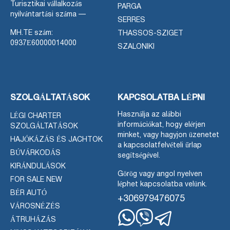
Turisztikai vállalkozás
PARGA
nyilvántartási száma —
SERRES
MH.TE szám:
THASSOS-SZIGET
0937Ε60000014000
SZALONIKI
SZOLGÁLTATÁSOK
KAPCSOLATBA LÉPNI
Használja az alábbi
LÉGI CHARTER
információkat, hogy elérjen
SZOLGÁLTATÁSOK
minket, vagy hagyjon üzenetet
HAJÓKÁZÁS ÉS JACHTOK
a kapcsolatfelvételi űrlap
BÚVÁRKODÁS
segítségével.
KIRÁNDULÁSOK
Görög vagy angol nyelven
FOR SALE NEW
léphet kapcsolatba velünk.
BÉR AUTÓ
+306979476075
VÁROSNÉZÉS
ÁTRUHÁZÁS