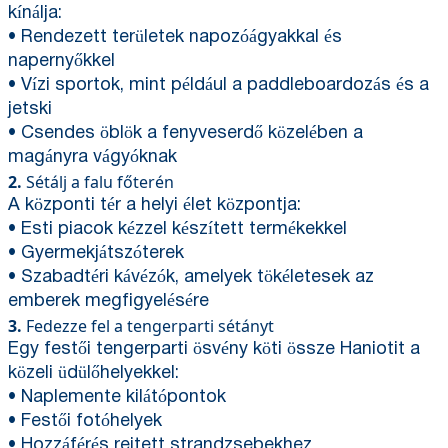
kínálja:
• Rendezett területek napozóágyakkal és
napernyőkkel
• Vízi sportok, mint például a paddleboardozás és a
jetski
• Csendes öblök a fenyveserdő közelében a
magányra vágyóknak
2.
Sétálj a falu főterén
A központi tér a helyi élet központja:
• Esti piacok kézzel készített termékekkel
• Gyermekjátszóterek
• Szabadtéri kávézók, amelyek tökéletesek az
emberek megfigyelésére
3.
Fedezze fel a tengerparti sétányt
Egy festői tengerparti ösvény köti össze Haniotit a
közeli üdülőhelyekkel:
• Naplemente kilátópontok
• Festői fotóhelyek
• Hozzáférés rejtett strandzsebekhez