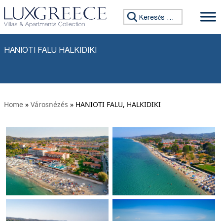
Ugrás a tartalomhoz
Keresés:
HANIOTI FALU HALKIDIKI
Home
»
Városnézés
» HANIOTI FALU, HALKIDIKI