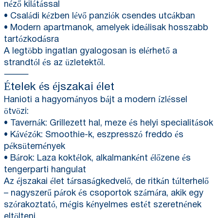
néző kilátással
• Családi kézben lévő panziók csendes utcákban
• Modern apartmanok, amelyek ideálisak hosszabb
tartózkodásra
A legtöbb ingatlan gyalogosan is elérhető a
strandtól és az üzletektől.
⸻
Ételek és éjszakai élet
Hanioti a hagyományos bájt a modern ízléssel
ötvözi:
• Tavernák: Grillezett hal, meze és helyi specialitások
• Kávézók: Smoothie-k, eszpresszó freddo és
péksütemények
• Bárok: Laza koktélok, alkalmanként élőzene és
tengerparti hangulat
Az éjszakai élet társaságkedvelő, de ritkán túlterhelő
– nagyszerű párok és csoportok számára, akik egy
szórakoztató, mégis kényelmes estét szeretnének
eltölteni.