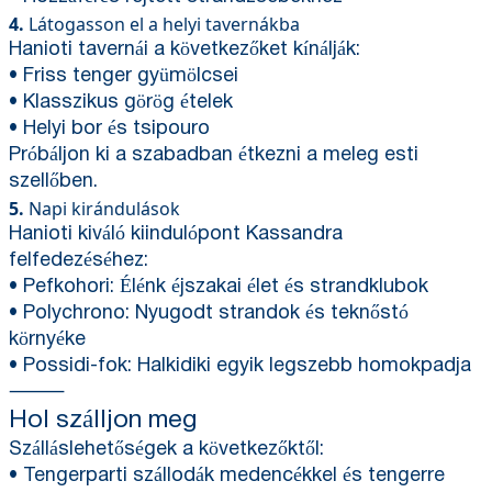
4.
Látogasson el a helyi tavernákba
Hanioti tavernái a következőket kínálják:
• Friss tenger gyümölcsei
• Klasszikus görög ételek
• Helyi bor és tsipouro
Próbáljon ki a szabadban étkezni a meleg esti
szellőben.
5.
Napi kirándulások
Hanioti kiváló kiindulópont Kassandra
felfedezéséhez:
• Pefkohori: Élénk éjszakai élet és strandklubok
• Polychrono: Nyugodt strandok és teknőstó
környéke
• Possidi-fok: Halkidiki egyik legszebb homokpadja
⸻
Hol szálljon meg
Szálláslehetőségek a következőktől:
• Tengerparti szállodák medencékkel és tengerre