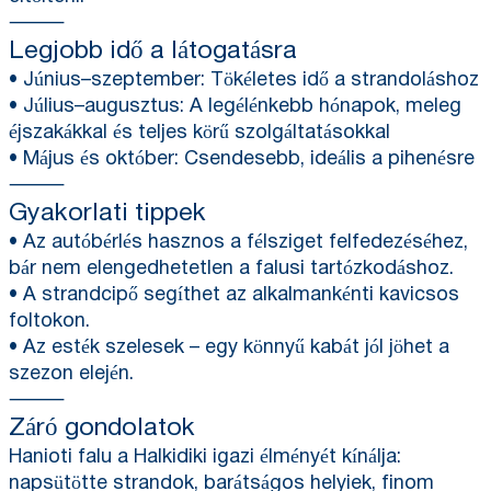
⸻
Legjobb idő a látogatásra
• Június–szeptember: Tökéletes idő a strandoláshoz
• Július–augusztus: A legélénkebb hónapok, meleg
éjszakákkal és teljes körű szolgáltatásokkal
• Május és október: Csendesebb, ideális a pihenésre
⸻
Gyakorlati tippek
• Az autóbérlés hasznos a félsziget felfedezéséhez,
bár nem elengedhetetlen a falusi tartózkodáshoz.
• A strandcipő segíthet az alkalmankénti kavicsos
foltokon.
• Az esték szelesek – egy könnyű kabát jól jöhet a
szezon elején.
⸻
Záró gondolatok
Hanioti falu a Halkidiki igazi élményét kínálja:
napsütötte strandok, barátságos helyiek, finom