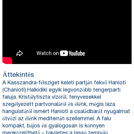
Áttekintés
A Kasszandra-félsziget keleti partján fekvő Hanioti
(Chanioti) Halkidiki egyik legvonzóbb tengerparti
faluja. Kristálytiszta vizéről, fenyvesekkel
szegélyezett partvonaláról és élénk, mégis laza
hangulatáról ismert Hanioti a családbarát nyugalmat
ötvözi az élénk mediterrán szellemmel. A falu
kompakt, bájos és gyalogosan is könnyen
megközelíthető – tökéletes a lassú tempójú