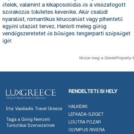
ételek, valamint a kikapcsolódás és a visszafogott
szórakozás tökéletes keveréke. Akár családi
nyaralást, romantikus kiruccanást vagy pihentető
egyéni utazást tervez, Hanioti meleg görög
vendégszeretetet és bőséges tengerparti szépséget
ígér.
Nézze meg a GreekProperty-t
RENDELTETÉSI HELY
HALKIDIKI
Írta: Vasiliadis Travel Greece
LEFKADA-SZIGET
Tagja a Görög Nemzeti
LOUTRA POZAR
Turisztikai Szervezetnek
OLYMPUS RIVIÉRA