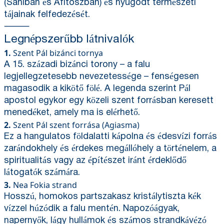
(Saniban és Afitoszban) és nyugodt természeti
tájainak felfedezését.
⸻
Legnépszerűbb látnivalók
1.
Szent Pál bizánci tornya
A 15. századi bizánci torony – a falu
legjellegzetesebb nevezetessége – fenségesen
magasodik a kikötő fölé. A legenda szerint Pál
apostol egykor egy közeli szent forrásban keresett
menedéket, amely ma is elérhető.
2.
Szent Pál szent forrása (Agiasma)
Ez a hangulatos földalatti kápolna és édesvízi forrás
zarándokhely és érdekes megállóhely a történelem, a
spiritualitás vagy az építészet iránt érdeklődő
látogatók számára.
3.
Nea Fokia strand
Hosszú, homokos partszakasz kristálytiszta kék
vízzel húzódik a falu mentén. Napozóágyak,
napernyők, lágy hullámok és számos strandkávézó