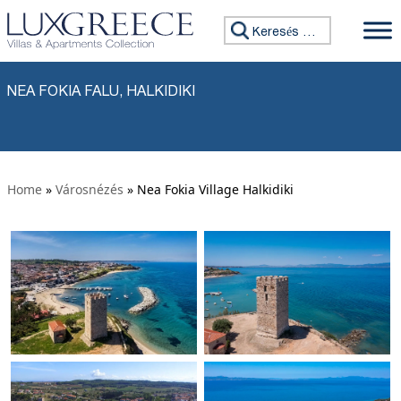
Ugrás a tartalomhoz
Keresés:
NEA FOKIA FALU, HALKIDIKI
Home
»
Városnézés
» Nea Fokia Village Halkidiki