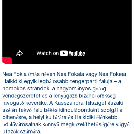
Nea Fokia (más néven Nea Fokaia vagy Nea Fokea)
Halkidiki egyik legbájosabb tengerparti faluja – a
homokos strandok, a hagyományos görög
vendégszeretet és a lenyűgöző bizánci örökség
hívogató keveréke. A Kasszandra-félsziget északi
szélén fekvő falu békés kiindulópontként szolgál a
pihenésre, a helyi kultúrára és Halkidiki élénkebb
üdülővárosainak könnyű megközelíthetőségére vágyó
utazók számára.