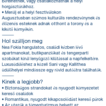
bérelhetnek, vagy csatlakozhatnak a helyi
horgásztúrákhoz.
• Merülj el a helyi fesztiválokon
Augusztusban számos kulturális rendezvénynek és
élőzenés esteknek adnak otthont a torony és a
kikötő környékén.
⸻
Hol szálljon meg
Nea Fokia hangulatos, családi kézben lévő
apartmanokat, butikpanziókat és tengerparti
szobákat kínál lenyűgöző kilátással a napfelkeltére.
Luxusüdüléshez a közeli Sani vagy Kallithea
üdülőhelyei mindössze egy rövid autóútra találhatók.
⸻
Kinek a legjobb?
• Biztonságos strandokat és nyugodt környezetet
kereső családok
• Romantikus, nyugodt kikapcsolódást kereső párok
• Az utazók a tömegturizmus helyett az