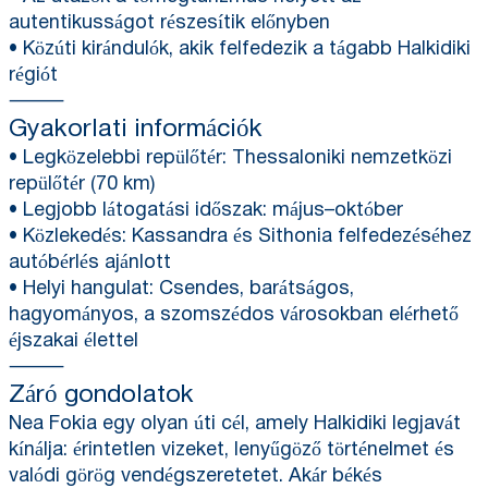
autentikusságot részesítik előnyben
• Közúti kirándulók, akik felfedezik a tágabb Halkidiki
régiót
⸻
Gyakorlati információk
• Legközelebbi repülőtér: Thessaloniki nemzetközi
repülőtér (70 km)
• Legjobb látogatási időszak: május–október
• Közlekedés: Kassandra és Sithonia felfedezéséhez
autóbérlés ajánlott
• Helyi hangulat: Csendes, barátságos,
hagyományos, a szomszédos városokban elérhető
éjszakai élettel
⸻
Záró gondolatok
Nea Fokia egy olyan úti cél, amely Halkidiki legjavát
kínálja: érintetlen vizeket, lenyűgöző történelmet és
valódi görög vendégszeretetet. Akár békés