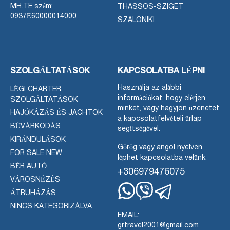
MH.TE szám:
THASSOS-SZIGET
0937Ε60000014000
SZALONIKI
SZOLGÁLTATÁSOK
KAPCSOLATBA LÉPNI
Használja az alábbi
LÉGI CHARTER
információkat, hogy elérjen
SZOLGÁLTATÁSOK
minket, vagy hagyjon üzenetet
HAJÓKÁZÁS ÉS JACHTOK
a kapcsolatfelvételi űrlap
BÚVÁRKODÁS
segítségével.
KIRÁNDULÁSOK
Görög vagy angol nyelven
FOR SALE NEW
léphet kapcsolatba velünk.
BÉR AUTÓ
+306979476075
VÁROSNÉZÉS
ÁTRUHÁZÁS
Whatsapp
Viber
Telegram
NINCS KATEGORIZÁLVA
EMAIL:
grtravel2001@gmail.com