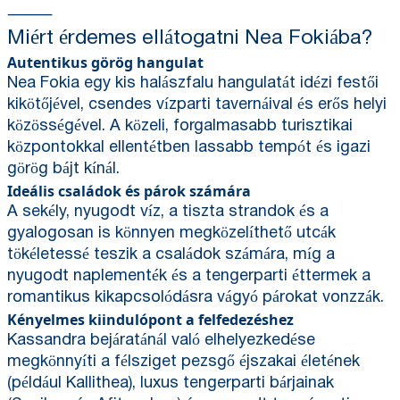
⸻
Miért érdemes ellátogatni Nea Fokiába?
Autentikus görög hangulat
Nea Fokia egy kis halászfalu hangulatát idézi festői
kikötőjével, csendes vízparti tavernáival és erős helyi
közösségével. A közeli, forgalmasabb turisztikai
központokkal ellentétben lassabb tempót és igazi
görög bájt kínál.
Ideális családok és párok számára
A sekély, nyugodt víz, a tiszta strandok és a
gyalogosan is könnyen megközelíthető utcák
tökéletessé teszik a családok számára, míg a
nyugodt naplementék és a tengerparti éttermek a
romantikus kikapcsolódásra vágyó párokat vonzzák.
Kényelmes kiindulópont a felfedezéshez
Kassandra bejáratánál való elhelyezkedése
megkönnyíti a félsziget pezsgő éjszakai életének
(például Kallithea), luxus tengerparti bárjainak