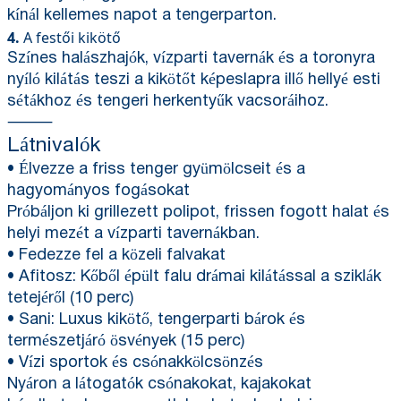
kínál kellemes napot a tengerparton.
4.
A festői kikötő
Színes halászhajók, vízparti tavernák és a toronyra
nyíló kilátás teszi a kikötőt képeslapra illő hellyé esti
sétákhoz és tengeri herkentyűk vacsoráihoz.
⸻
Látnivalók
• Élvezze a friss tenger gyümölcseit és a
hagyományos fogásokat
Próbáljon ki grillezett polipot, frissen fogott halat és
helyi mezét a vízparti tavernákban.
• Fedezze fel a közeli falvakat
• Afitosz: Kőből épült falu drámai kilátással a sziklák
tetejéről (10 perc)
• Sani: Luxus kikötő, tengerparti bárok és
természetjáró ösvények (15 perc)
• Vízi sportok és csónakkölcsönzés
Nyáron a látogatók csónakokat, kajakokat