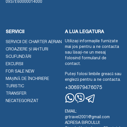
0937Ε60000014000
SERVICII
A LUA LEGATURA
Utilizați informațiile furnizate
SERVICII DE CHARTER AERIAN
mai jos pentru a ne contacta
CROAZIERE ȘI IAHTURI
sau lăsați-ne un mesaj
SCUFUNDĂRI
folosind formularul de
contact.
EXCURSII
FOR SALE NEW
Puteți folosi limbile greacă sau
MAȘINĂ DE ÎNCHIRIERE
engleză pentru a ne contacta.
TURISTIC
+306979476075
TRANSFER
NECATEGORIZAT
Whatsapp
Viber
Telegram
EMAIL:
grtravel2001@gmail.com
ADRESA BIROULUI: