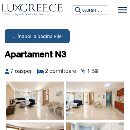
Sari la conținut
Caută:
← Înapoi la pagina Vilei
Apartament N3
7 oaspeți
2 dormitoare
1 Băi