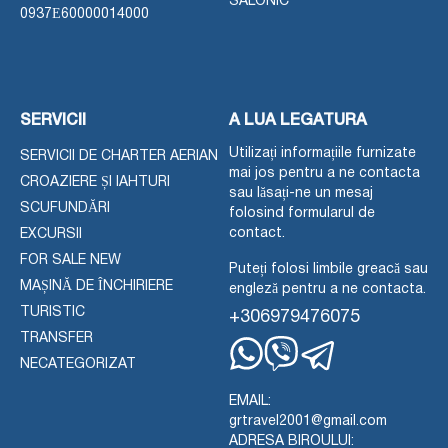
SALONIC
0937Ε60000014000
SERVICII
A LUA LEGATURA
Utilizați informațiile furnizate
SERVICII DE CHARTER AERIAN
mai jos pentru a ne contacta
CROAZIERE ȘI IAHTURI
sau lăsați-ne un mesaj
SCUFUNDĂRI
folosind formularul de
contact.
EXCURSII
FOR SALE NEW
Puteți folosi limbile greacă sau
MAȘINĂ DE ÎNCHIRIERE
engleză pentru a ne contacta.
TURISTIC
+306979476075
TRANSFER
NECATEGORIZAT
Whatsapp
Viber
Telegram
EMAIL:
grtravel2001@gmail.com
ADRESA BIROULUI: