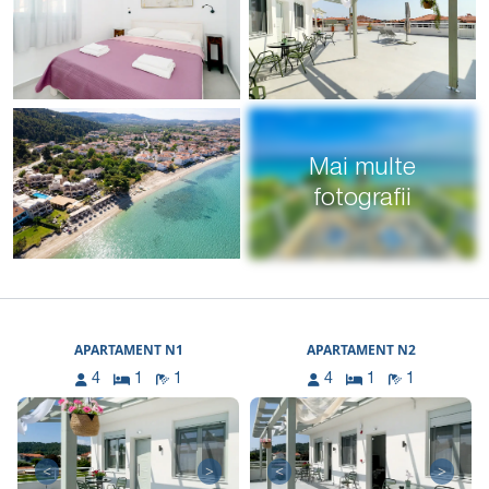
Mai multe
fotografii
APARTAMENT N1
APARTAMENT N2
4
1
1
4
1
1
<
>
<
>