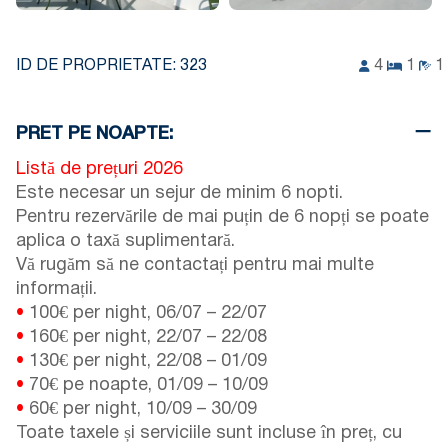
ID DE PROPRIETATE:
323
4
1
1
PRET PE NOAPTE:
Listă de prețuri 2026
Este necesar un sejur de minim 6 nopti.
Pentru rezervările de mai puțin de 6 nopți se poate
aplica o taxă suplimentară.
Vă rugăm să ne contactați pentru mai multe
informații.
•
100€ per night,
06/07
–
22/07
•
160€ per night,
22/07
–
22/08
•
130€ per night,
22/08
–
01/09
•
70€ pe noapte,
01/09
–
10/09
•
60€ per night,
10/09
–
30/09
Toate taxele și serviciile sunt incluse în preț, cu