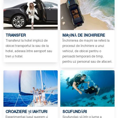
TRANSFER
MAȘINĂ DE ÎNCHIRIERE
Transferul la hotel implică de
Închirierea de mașini se referă la
obicei transportul la sau de la
procesul de închiriere a unui
hotel, adesea între aeroport sau
vehicul, de obicei pentru o
tren și hotel.
perioadă temporară de timp,
pentru uz personal sau de afaceri.
CROAZIERE ȘI IAHTURI
SCUFUNDĂRI
Experimentați luxul suprem și
Scufundați-vă într-o lume a