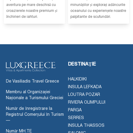
aventura pe mare deschisă cu
minunățiilor și explorați adâncurile
croazierele noastre premium și
oceanului cu experiențele noastre
închirieri de iahturi.
palpitante de scufundări.
DESTINAŢIE
HALKIDIKI
De Vasiliadis Travel Greece
INSULA LEFKADA
Membru al Organizației
LOUTRA POZAR
Naționale a Turismului Greciei
RIVIERA OLIMPULUI
Număr de înregistrare la
PARGA
Registrul Comerțului în Turism
SERRES
—
INSULA THASSOS
Număr MH.TE