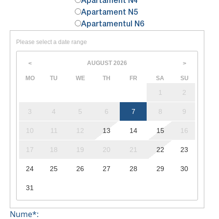
Apartament N4
Apartament N5
Apartamentul N6
Please select a date range
AUGUST
2026
<
>
MO
TU
WE
TH
FR
SA
SU
1
2
3
4
5
6
7
8
9
10
11
12
13
14
15
16
17
18
19
20
21
22
23
24
25
26
27
28
29
30
31
Nume*: