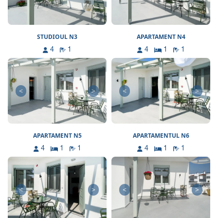
STUDIOUL N3
APARTAMENT N4
4
1
4
1
1
<
>
<
>
APARTAMENT N5
APARTAMENTUL N6
4
1
1
4
1
1
<
>
<
>