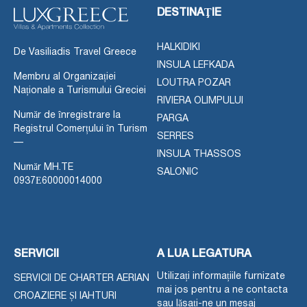
DESTINAŢIE
HALKIDIKI
De Vasiliadis Travel Greece
INSULA LEFKADA
Membru al Organizației
LOUTRA POZAR
Naționale a Turismului Greciei
RIVIERA OLIMPULUI
Număr de înregistrare la
PARGA
Registrul Comerțului în Turism
SERRES
—
INSULA THASSOS
Număr MH.TE
SALONIC
0937Ε60000014000
SERVICII
A LUA LEGATURA
Utilizați informațiile furnizate
SERVICII DE CHARTER AERIAN
mai jos pentru a ne contacta
CROAZIERE ȘI IAHTURI
sau lăsați-ne un mesaj