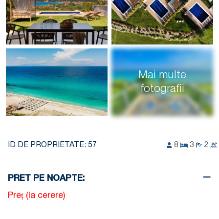
Mai multe
fotografii
ID DE PROPRIETATE:
57
8
3
2
PRET PE NOAPTE:
Preț (la cerere)