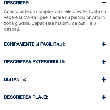
DESCRIERE:
Acesta este un complex de 8 vile private, toate cu
vedere la Marea Egee, fiecare cu piscină privată în
zona grădinii. Capacitate maximă de până la 8
oaspeți.
ECHIPAMENTE ȘI FACILITĂȚI:
Lenjerie de pat și prosoape
Aer condiționat
DESCRIEREA EXTERIORULUI:
Televiziune prin satelit
Wifi
Piscină privată
Maşină de spălat vase
Grădină privată cu grătar
DISTANTE:
Mașină de spălat
Fier de călcat și masă de călcat
Plaja 450 m
Curatenie in camera la fiecare 3 zile
Sat 700 m
DESCRIEREA PLAJEI:
Supermarket 700 m
Restaurant la 700 m
Plaja din Fourka este cu pietriș – nisip