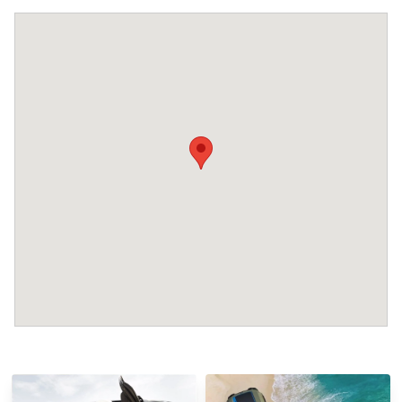
permise, dar trebuie confirmate în momentul
rezervării.
Se pot aplica costuri suplimentare pentru
curățenie sau daune.
•
Depozit pentru daune:
Nu este necesar un depozit la check-in.
Se pot aplica costuri suplimentare pentru
animalele de companie sau se pot aplica condiții
speciale.