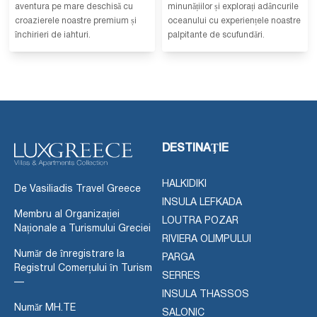
aventura pe mare deschisă cu
minunățiilor și explorați adâncurile
croazierele noastre premium și
oceanului cu experiențele noastre
închirieri de iahturi.
palpitante de scufundări.
DESTINAŢIE
HALKIDIKI
De Vasiliadis Travel Greece
INSULA LEFKADA
Membru al Organizației
LOUTRA POZAR
Naționale a Turismului Greciei
RIVIERA OLIMPULUI
Număr de înregistrare la
PARGA
Registrul Comerțului în Turism
SERRES
—
INSULA THASSOS
Număr MH.TE
SALONIC