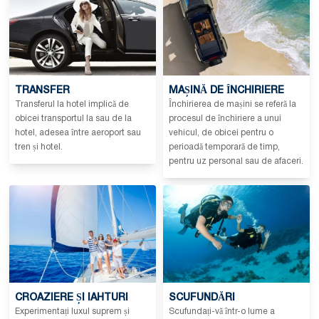
TRANSFER
MAȘINĂ DE ÎNCHIRIERE
Transferul la hotel implică de
Închirierea de mașini se referă la
obicei transportul la sau de la
procesul de închiriere a unui
hotel, adesea între aeroport sau
vehicul, de obicei pentru o
tren și hotel.
perioadă temporară de timp,
pentru uz personal sau de afaceri.
CROAZIERE ȘI IAHTURI
SCUFUNDĂRI
Experimentați luxul suprem și
Scufundați-vă într-o lume a