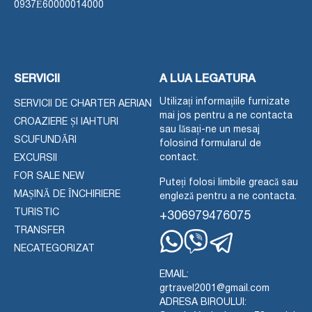
0937Ε60000014000
SERVICII
A LUA LEGATURA
Utilizați informațiile furnizate
SERVICII DE CHARTER AERIAN
mai jos pentru a ne contacta
CROAZIERE ȘI IAHTURI
sau lăsați-ne un mesaj
SCUFUNDĂRI
folosind formularul de
contact.
EXCURSII
FOR SALE NEW
Puteți folosi limbile greacă sau
MAȘINĂ DE ÎNCHIRIERE
engleză pentru a ne contacta.
TURISTIC
+306979476075
TRANSFER
NECATEGORIZAT
Whatsapp
Viber
Telegram
EMAIL:
grtravel2001@gmail.com
ADRESA BIROULUI: