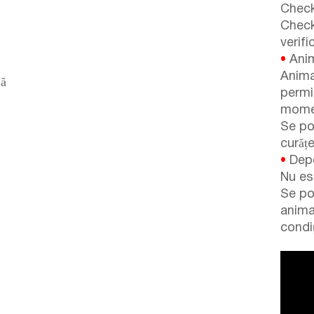
Check
Check
verifi
•
Anim
Anima
lă
permi
momen
Se po
curăț
•
Depo
Nu es
Se po
anima
condiț