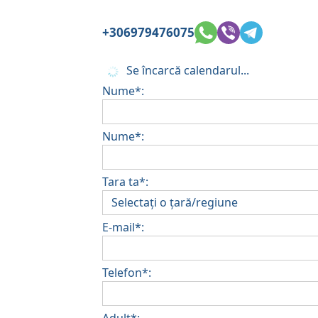
+306979476075
Se încarcă calendarul...
Nume*:
Nume*:
Tara ta*:
E-mail*:
Telefon*:
Adult*: