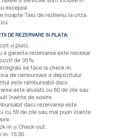
taxele și serviciile sunt incluse în
cu excepția
 noapte Taxă de reziliență la criza
tică
TII DE REZERVARE SI PLATA:
it și plată:
u a garanta rezervarea este necesar
pozit de 35%.
integrală se face la check-in.
tica de rambursare a depozitului:
itul este rambursabil dacă
varea este anulată cu 60 de zile sau
ult înainte de sosire.
bursabil dacă rezervarea este
ă cu 59 de zile sau mai puțin înainte
sire.
k-in și Check-out:
-in: 15:30