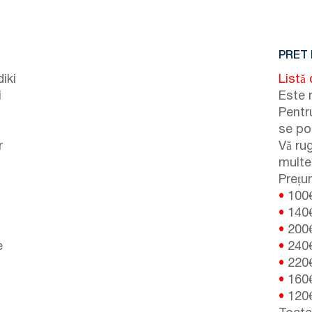
PRET 
iki
Listă 
i
Este 
Pentru
se po
r
Vă ru
multe 
Prețur
•
100
•
140
•
200
e
•
240
•
220
•
160
•
120