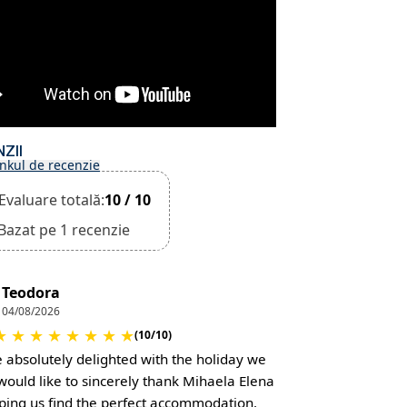
ZII
inkul de recenzie
Evaluare totală:
10 / 10
Bazat pe 1 recenzie
Teodora
04/08/2026
★
★
★
★
★
★
★
★
(10/10)
 absolutely delighted with the holiday we
 would like to sincerely thank Mihaela Elena
lping us find the perfect accommodation.