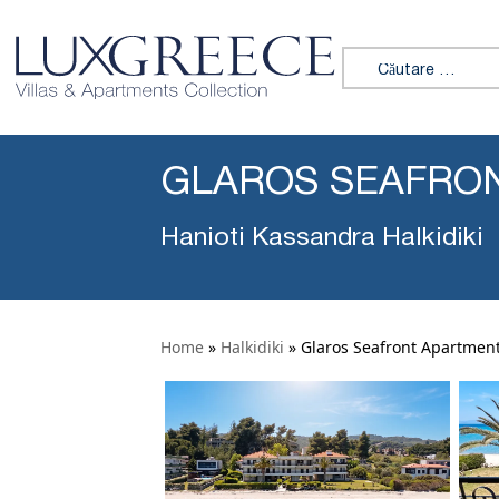
Caută:
GLAROS SEAFRON
Hanioti Kassandra Halkidiki
Home
»
Halkidiki
»
Glaros Seafront Apartment