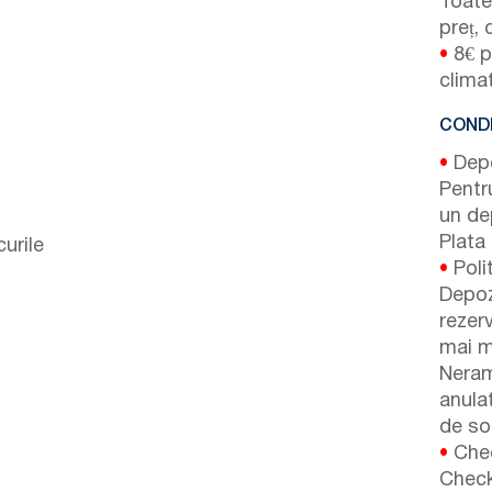
Toate 
preț, 
•
8€ pe
clima
CONDI
•
Depoz
Pentr
un de
Plata 
curile
•
Poli
Depoz
rezer
mai m
Neram
anulat
de so
•
Chec
Check