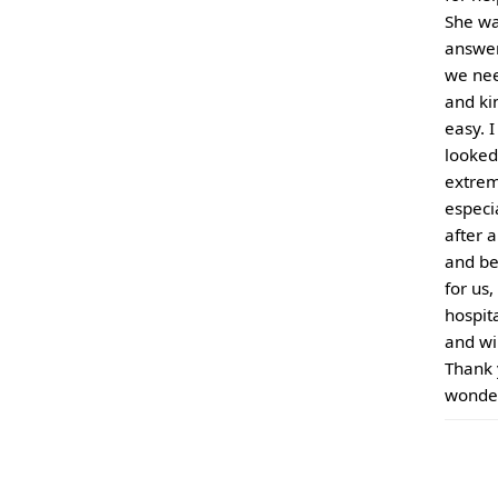
She wa
answer
we nee
and ki
easy. 
looked
extrem
especi
after 
and be
for us
hospit
and wil
Thank 
wonder