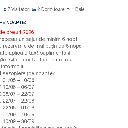
7
Vizitatori
2
Dormitoare
1
Baie
PE NOAPTE:
de prețuri 2026
necesar un sejur de minim 6 nopti.
 rezervările de mai puțin de 6 nopți
ate aplica o taxă suplimentară.
găm să ne contactați pentru mai
informații.
i sezoniere (pe noapte):
€
01/05
–
10/06
€
10/06
–
06/07
€
06/07
–
22/07
€
22/07
–
22/08
€
22/08
–
01/09
€
01/09
–
10/09
€
10/09
–
30/09