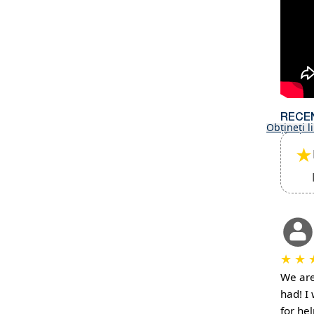
RECEN
Obțineți l
★
★
★
We are
had! I
for he