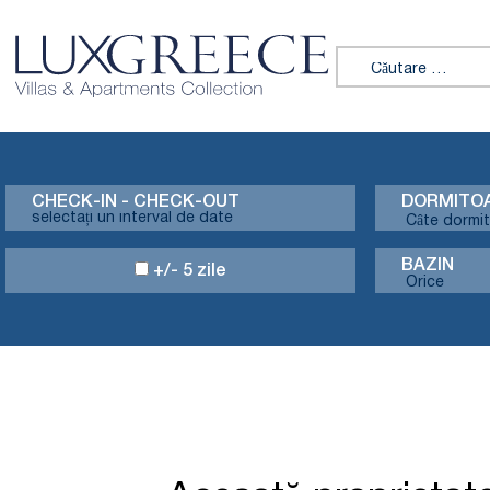
Caută:
CHECK-IN - CHECK-OUT
DORMITO
BAZIN
+/- 5 zile