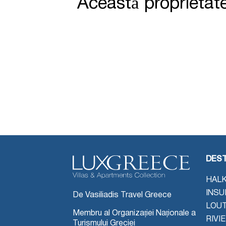
Această proprietat
DEST
HALK
INSU
De Vasiliadis Travel Greece
LOU
Membru al Organizației Naționale a
RIVI
Turismului Greciei