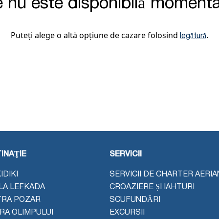
e nu este disponibilă momenta
Puteți alege o altă opțiune de cazare folosind
.
legătură
INAŢIE
SERVICII
IDIKI
SERVICII DE CHARTER AERIA
LA LEFKADA
CROAZIERE ȘI IAHTURI
TRA POZAR
SCUFUNDĂRI
ERA OLIMPULUI
EXCURSII