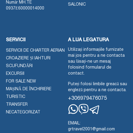
Număr MH.TE
SALONIC
0937Ε60000014000
SERVICII
A LUA LEGATURA
Utilizați informațiile furnizate
SERVICII DE CHARTER AERIAN
mai jos pentru a ne contacta
CROAZIERE ȘI IAHTURI
sau lăsați-ne un mesaj
SCUFUNDĂRI
folosind formularul de
contact.
EXCURSII
FOR SALE NEW
Puteți folosi limbile greacă sau
MAȘINĂ DE ÎNCHIRIERE
engleză pentru a ne contacta.
TURISTIC
+306979476075
TRANSFER
NECATEGORIZAT
Whatsapp
Viber
Telegram
EMAIL:
grtravel2001@gmail.com