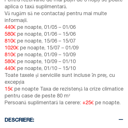
Pentru rezervările de mai puțin de 6 nopți se poate
aplica o taxă suplimentară.
Vă rugăm să ne contactați pentru mai multe
informații.
440€
pe noapte,
01/05
–
01/06
580€
pe noapte,
01/06
–
15/06
810€
pe noapte,
15/06
–
15/07
1020€
pe noapte,
15/07
–
01/09
810€
pe noapte,
01/09
–
10/09
580€
pe noapte,
10/09
–
01/10
440€
pe noapte,
01/10
–
15/10
Toate taxele și serviciile sunt incluse în preț, cu
excepția
15€
pe noapte Taxa de rezistență la crize climatice
pentru case de peste 80 m²
Persoană suplimentară la cerere:
+25€
pe noapte.
DESCRIERE: