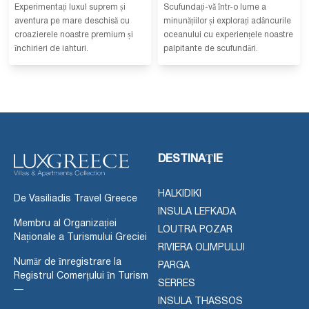
Experimentați luxul suprem și
Scufundați-vă într-o lume a
aventura pe mare deschisă cu
minunățiilor și explorați adâncurile
croazierele noastre premium și
oceanului cu experiențele noastre
închirieri de iahturi.
palpitante de scufundări.
DESTINAŢIE
HALKIDIKI
De Vasiliadis Travel Greece
INSULA LEFKADA
Membru al Organizației
LOUTRA POZAR
Naționale a Turismului Greciei
RIVIERA OLIMPULUI
Număr de înregistrare la
PARGA
Registrul Comerțului în Turism
SERRES
—
INSULA THASSOS