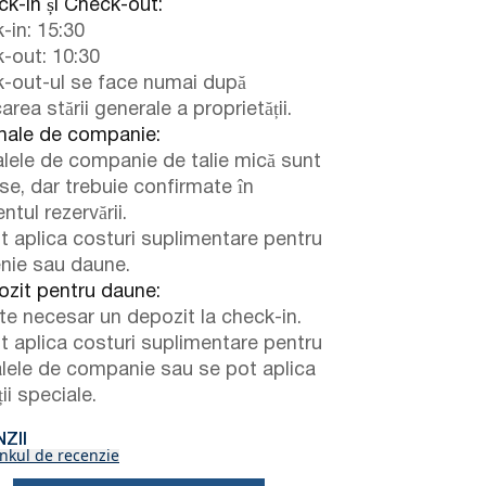
k-in și Check-out:
-in: 15:30
-out: 10:30
-out-ul se face numai după
carea stării generale a proprietății.
ale de companie:
lele de companie de talie mică sunt
se, dar trebuie confirmate în
tul rezervării.
t aplica costuri suplimentare pentru
enie sau daune.
zit pentru daune:
te necesar un depozit la check-in.
t aplica costuri suplimentare pentru
lele de companie sau se pot aplica
ii speciale.
ZII
inkul de recenzie