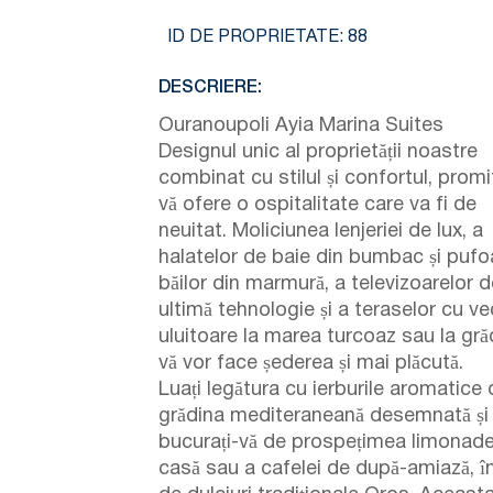
ID DE PROPRIETATE:
88
DESCRIERE:
Ouranoupoli Ayia Marina Suites
Designul unic al proprietății noastre
combinat cu stilul și confortul, promi
vă ofere o ospitalitate care va fi de
neuitat. Moliciunea lenjeriei de lux, a
halatelor de baie din bumbac și pufo
băilor din marmură, a televizoarelor d
ultimă tehnologie și a teraselor cu ve
uluitoare la marea turcoaz sau la gră
vă vor face șederea și mai plăcută.
Luați legătura cu ierburile aromatice 
grădina mediteraneană desemnată și
bucurați-vă de prospețimea limonade
casă sau a cafelei de după-amiază, în