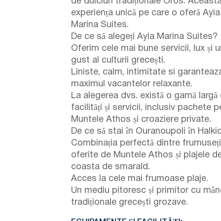
de dulciuri tradiționale Oros. Aceast
experiența unică pe care o oferă Ayia
Marina Suites.
De ce să alegeți Ayia Marina Suites?
Oferim cele mai bune servicii, lux și 
gust al culturii grecești.
Liniste, calm, intimitate si garanteaz
maximul vacantelor relaxante.
La alegerea dvs. există o gamă largă
facilități și servicii, inclusiv pachete 
Muntele Athos și croaziere private.
De ce să stai în Ouranoupoli în Halkid
Combinația perfectă dintre frumuseți
oferite de Muntele Athos și plajele d
coasta de smarald.
Acces la cele mai frumoase plaje.
Un mediu pitoresc și primitor cu mân
tradiționale grecești grozave.