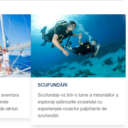
SCUFUNDĂRI
i aventura
Scufundați-vă într-o lume a minunățiilor și
erele
explorați adâncurile oceanului cu
de iahturi.
experiențele noastre palpitante de
scufundări.