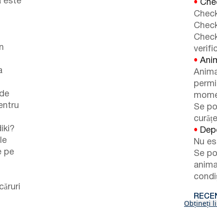
a este
•
Chec
Check
Check
Check
un
verifi
•
Anim
a
Anima
permi
 de
momen
pentru
Se po
curăț
iki?
•
Depo
le
Nu es
e pe
Se po
anima
condiț
căruri
RECEN
Obțineți l