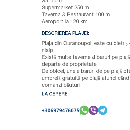
Sat 50 m
Supermarket 250 m
Taverna & Restaurant 100 m
Aeroport la 120 km
DESCRIEREA PLAJEI:
Plaja din Ouranoupoli este cu pietriș 
nisip
Există multe taverne și baruri pe plajă
departe de proprietate
De obicei, unele baruri de pe plajă of
umbrelă gratuită pe plajă atunci când
comanzi băuturi
LA CERERE
+306979476075