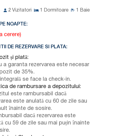
2
Vizitatori
1
Dormitoare
1
Baie
PE NOAPTE:
la cerere)
TII DE REZERVARE SI PLATA:
it și plată:
u a garanta rezervarea este necesar
pozit de 35%.
integrală se face la check-in.
tica de rambursare a depozitului:
itul este rambursabil dacă
varea este anulată cu 60 de zile sau
ult înainte de sosire.
bursabil dacă rezervarea este
ă cu 59 de zile sau mai puțin înainte
sire.