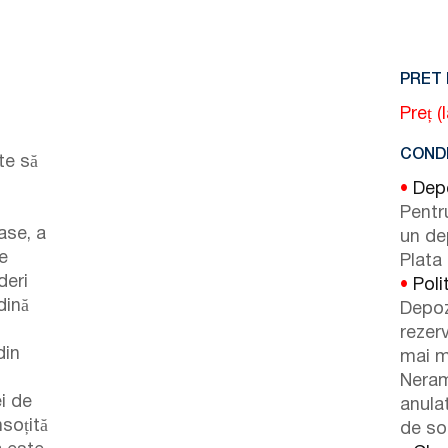
PRET 
Preț (
CONDI
te să
•
Depoz
Pentr
ase, a
un de
e
Plata 
deri
•
Poli
dină
Depoz
rezer
din
mai m
Neram
i de
anulat
soțită
de so