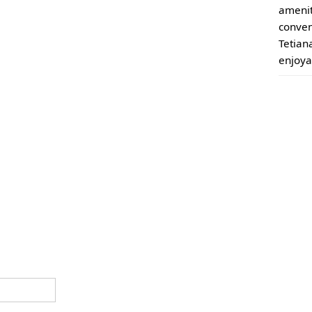
amenit
conven
Tetiana
enjoya