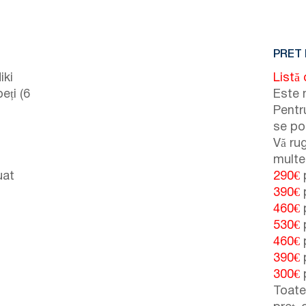
PRET 
iki
Listă 
eți (6
Este 
Pentru
se po
Vă ru
multe 
uat
290€
390€
460€
530€
460€
390€
300€
Toate 