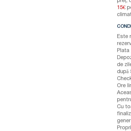
preț, 
15€
pe
clima
CONDI
Este 
rezer
Plata
Depoz
de zil
după 5
Check
Ore li
Aceas
pentr
Cu to
finali
gener
Propr