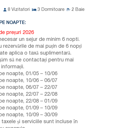
8
Vizitatori
3
Dormitoare
2
Baie
PE NOAPTE:
de prețuri 2026
necesar un sejur de minim 6 nopti.
 rezervările de mai puțin de 6 nopți
ate aplica o taxă suplimentară.
găm să ne contactați pentru mai
informații.
pe noapte,
01/05
–
10/06
pe noapte,
10/06
–
06/07
pe noapte,
06/07
–
22/07
pe noapte,
22/07
–
22/08
pe noapte,
22/08
–
01/09
pe noapte,
01/09
–
10/09
pe noapte,
10/09
–
30/09
taxele și serviciile sunt incluse în