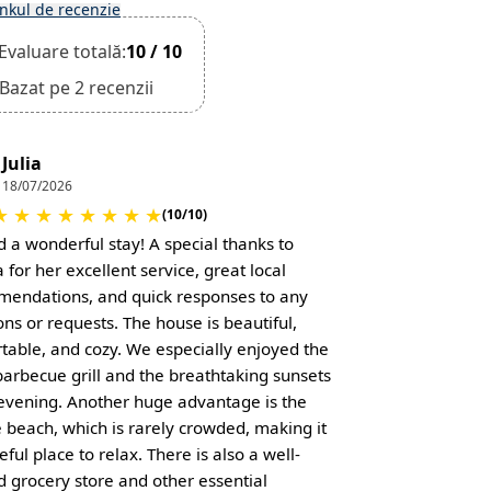
inkul de recenzie
Evaluare totală:
10 / 10
Bazat pe 2 recenzii
Julia
18/07/2026
★
★
★
★
★
★
★
★
(10/10)
 a wonderful stay! A special thanks to
 for her excellent service, great local
endations, and quick responses to any
ons or requests. The house is beautiful,
table, and cozy. We especially enjoyed the
barbecue grill and the breathtaking sunsets
evening. Another huge advantage is the
e beach, which is rarely crowded, making it
ful place to relax. There is also a well-
d grocery store and other essential