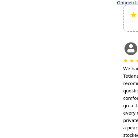
Obțineți l
★
★
★
We had
Tetiana
recomm
questi
comfor
great 
every 
privat
a peace
stocke