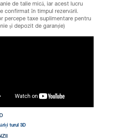
nie de talie mică, iar acest lucru
e confirmat în timpul rezervării.
or percepe taxe suplimentare pentru
nie și depozit de garanție)
D
riți turul 3D
ZII