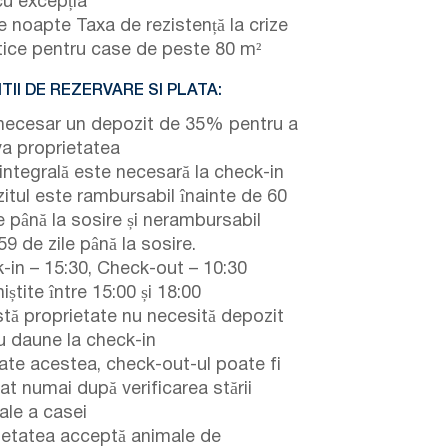
cu excepția
 noapte Taxa de rezistență la crize
tice pentru case de peste 80 m²
TII DE REZERVARE SI PLATA:
necesar un depozit de 35% pentru a
va proprietatea
 integrală este necesară la check-in
itul este rambursabil înainte de 60
e până la sosire și nerambursabil
9 de zile până la sosire.
-in – 15:30, Check-out – 10:30
niștite între 15:00 și 18:00
tă proprietate nu necesită depozit
u daune la check-in
ate acestea, check-out-ul poate fi
zat numai după verificarea stării
ale a casei
ietatea acceptă animale de