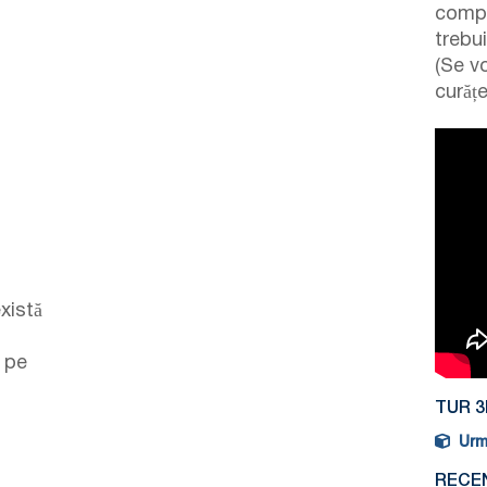
compa
trebui
(Se v
curățe
xistă
ă pe
TUR 3
Urmă
RECEN