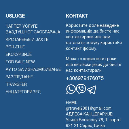
USLUGE
КОНТАКТ
Користите доле наведене
ЧАРТЕР УСЛУГЕ
информације да бисте нас
ВАЗДУШНОГ САОБРАЋАЈА
контактирали или нам
КРСТАРЕЊЕ И ЈАХТЕ
оставите поруку користећи
РОЊЕЊЕ
контакт форму.
ЕКСКУРЗИЈЕ
Можете користити грчки
FOR SALE NEW
или енглески језик да бисте
АУТО ЗА ИЗНАЈМЉИВАЊЕ
нас контактирали.
РАЗГЛЕДАЊЕ
+306979476075
TRANSFER
УНЦАТЕГОРИЗЕД
Whatsapp
Viber
Telegram
EMAIL:
grtravel2001@gmail.com
АДРЕСА КАНЦЕЛАРИЈЕ:
Улица Венизелу 78, 1. спрат
621 21 Серес, Грчка