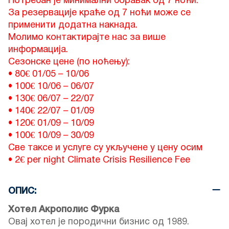
Потребан је минимални боравак од 7 ноћи.
За резервације краће од 7 ноћи може се
применити додатна накнада.
Молимо контактирајте нас за више
информација.
Сезонске цене (по ноћењу):
• 80€
01/05
–
10/06
• 100€
10/06
–
06/07
• 130€
06/07
–
22/07
• 140€
22/07
–
01/09
• 120€
01/09
–
10/09
• 100€
10/09
–
30/09
Све таксе и услуге су укључене у цену осим
• 2€ per night Climate Crisis Resilience Fee
ОПИС:
Хотел Акрополис Фурка
Овај хотел је породични бизнис од 1989.