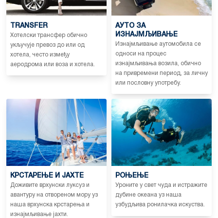
TRANSFER
АУТО ЗА
ИЗНАЈМЉИВАЊЕ
Хотелски трансфер обично
Изнајмљивање аутомобила се
укључује превоз до или од
односи на процес
хотела, често између
изнајмљивања возила, обично
аеродрома или воза и хотела.
на привремени период, за личну
или пословну употребу.
КРСТАРЕЊЕ И ЈАХТЕ
РОЊЕЊЕ
Доживите врхунски луксуз и
Уроните у свет чуда и истражите
авантуру на отвореном мору уз
дубине океана уз наша
наша врхунска крстарења и
узбудљива ронилачка искуства.
изнајмљивање јахти.