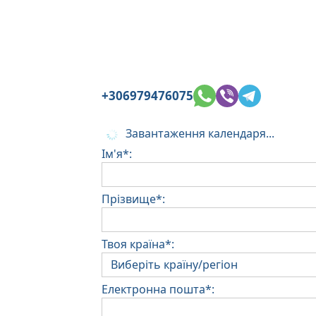
+306979476075
Завантаження календаря...
Ім'я*:
Прізвище*:
Твоя країна*:
Електронна пошта*: