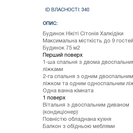
ID ВЛАСНОСТІ:
340
ОПИС:
Будинок Нікіті Сітонія Халкідіки
Максимальна місткість до 9 госте
Будинок 75 м2
Перший поверх
1-ша спальня з двома двоспальни
ліжками
2-га спальня з одним двоспальним
ліжком та одним односпальним лі
Одна ванна кімната
1 поверх
Вітальня з двоспальним диваном
(кондиціонер)
Повністю обладнана кухня
Балкон з обідньою меблями