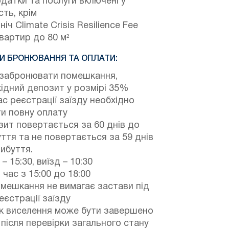
одатки та послуги включені у
сть, крім
ніч Climate Crisis Resilience Fee
вартир до 80 м²
И БРОНЮВАННЯ ТА ОПЛАТИ:
забронювати помешкання,
ідний депозит у розмірі 35%
ас реєстрації заїзду необхідно
и повну оплату
ит повертається за 60 днів до
ття та не повертається за 59 днів
ибуття.
 – 15:30, виїзд – 10:30
 час з 15:00 до 18:00
мешкання не вимагає застави під
еєстрації заїзду
к виселення може бути завершено
після перевірки загального стану