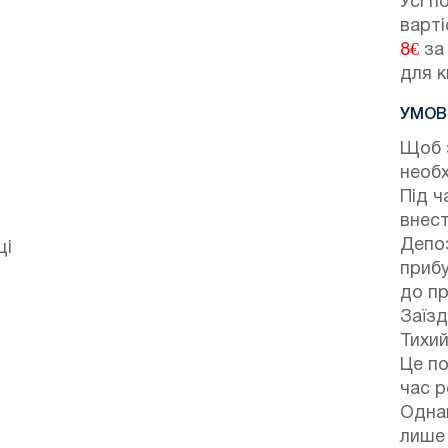
Усі п
варті
8€
за 
для к
УМОВ
Щоб 
необх
Під ч
внест
Депоз
ці
прибу
до пр
Заїзд
Тихий
Це по
час р
Одна
лише 