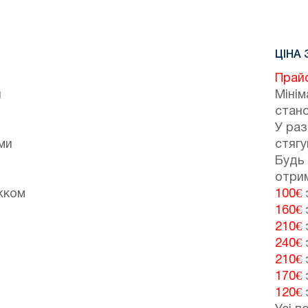
ЦІНА 
Прай
й
Мінім
стано
У ра
ми
стягу
Будь 
отрим
жком
100€
з
160€
з
210€
з
240€
з
210€
з
170€
з
120€
з