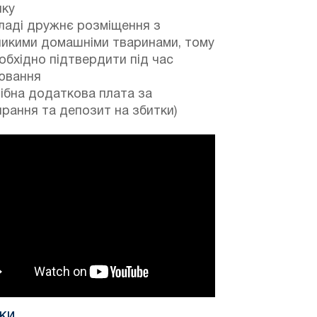
нку
ладі дружнє розміщення з
ликими домашніми тваринами, тому
обхідно підтвердити під час
ювання
ібна додаткова плата за
рання та депозит на збитки)
УКИ