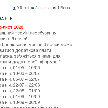
9
Гості
2
спальні
1
Ванна
ЗА НІЧ:
с-лист 2026
альний термін перебування
вить 6 ночей.
зі бронювання менше 6 ночей може
ватися додаткова плата.
ласка, зв'яжіться з нами для
ання додаткової інформації.
а ніч,
01/05
–
10/06
а ніч,
10/06
–
06/07
а ніч,
06/07
–
22/07
а ніч,
22/07
–
22/08
а ніч,
22/08
–
01/09
а ніч,
01/09
–
10/09
а ніч,
10/09
–
30/09