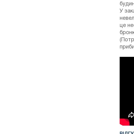
буди
У зак
неве
це не
і
брон
(Потр
приби
ВІДГ