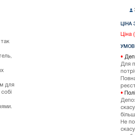
ЦІНА 
Ціна 
 так
УМОВ
тель,
•
Депо
Для 
их
потр
Повна
ом для
реєст
 собі
•
Полі
Депоз
зями.
скасу
більш
Не по
скасу