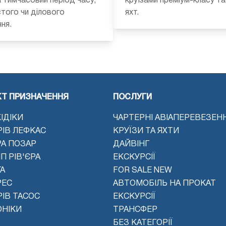
а тимчасовий період часу,
круїзами преміум-класу т
того чи ділового
яхт.
ня.
КТ ПРИЗНАЧЕННЯ
ПОСЛУГИ
ІДІКИ
ЧАРТЕРНІ АВІАПЕРЕВЕЗЕН
РІВ ЛЕФКАС
КРУЇЗИ ТА ЯХТИ
РА ПОЗАР
ДАЙВІНГ
П РІВ'ЄРА
ЕКСКУРСІЇ
А
FOR SALE NEW
РЕС
АВТОМОБІЛЬ НА ПРОКАТ
ІВ ТАСОС
ЕКСКУРСІЇ
ОНІКИ
ТРАНСФЕР
БЕЗ КАТЕГОРІЇ