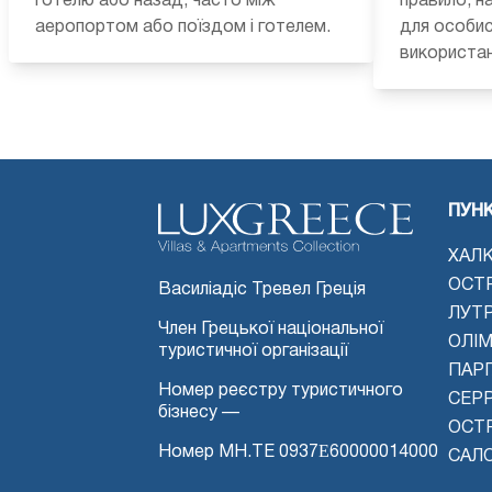
готелю або назад, часто між
правило, н
аеропортом або поїздом і готелем.
для особис
використан
ПУН
ХАЛК
ОСТ
Василіадіс Тревел Греція
ЛУТ
Член Грецької національної
ОЛІМ
туристичної організації
ПАРГ
Номер реєстру туристичного
СЕР
бізнесу —
ОСТР
Номер MH.TE 0937Ε60000014000
САЛ