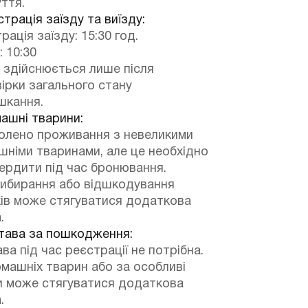
ття.
трація заїзду та виїзду:
рація заїзду: 15:30 год.
: 10:30
 здійснюється лише після
ірки загального стану
шкання.
ашні тварини:
олено проживання з невеликими
німи тваринами, але це необхідно
ердити під час бронювання.
рибирання або відшкодування
ів може стягуватися додаткова
.
тава за пошкодження:
ва під час реєстрації не потрібна.
машніх тварин або за особливі
и може стягуватися додаткова
.