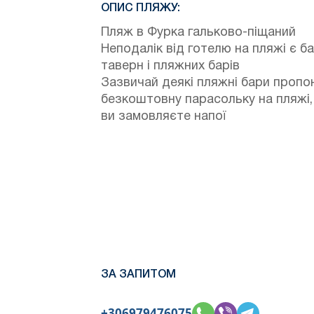
ОПИС ПЛЯЖУ:
Пляж в Фурка гальково-піщаний
Неподалік від готелю на пляжі є б
таверн і пляжних барів
Зазвичай деякі пляжні бари проп
безкоштовну парасольку на пляжі,
ви замовляєте напої
ЗА ЗАПИТОМ
+306979476075