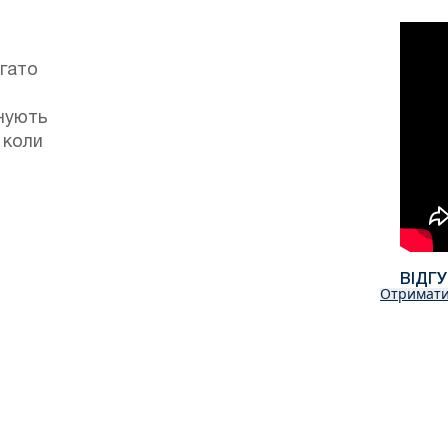
агато
онують
 коли
ВІДГ
Отримати