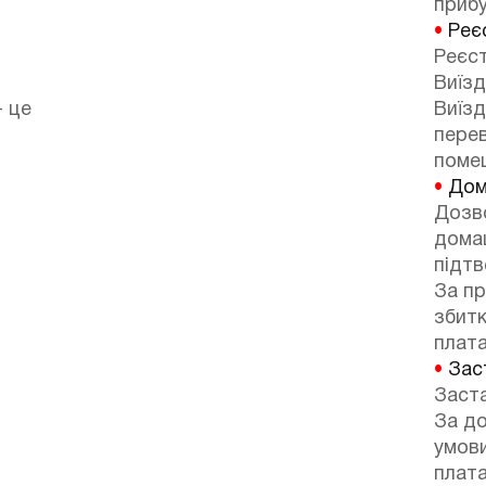
прибу
•
Реєс
Реєст
Виїзд
- це
Виїзд
перев
поме
•
Дом
Дозв
домаш
підтв
За п
збитк
плата
•
Зас
Заста
За до
умов
плата