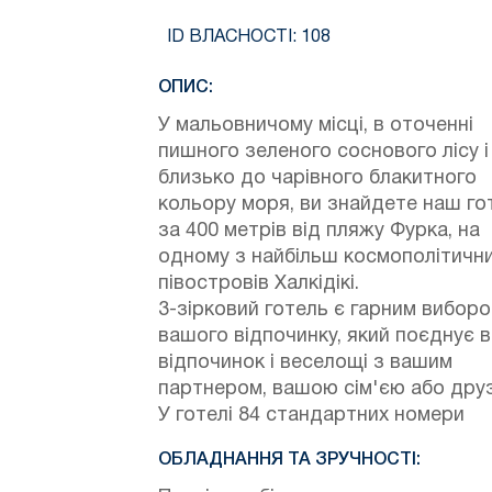
ID ВЛАСНОСТІ:
108
ОПИС:
У мальовничому місці, в оточенні
пишного зеленого соснового лісу і
близько до чарівного блакитного
кольору моря, ви знайдете наш го
за 400 метрів від пляжу Фурка, на
одному з найбільш космополітичн
півостровів Халкідікі.
3-зірковий готель є гарним вибор
вашого відпочинку, який поєднує в
відпочинок і веселощі з вашим
партнером, вашою сім'єю або дру
У готелі 84 стандартних номери
ОБЛАДНАННЯ ТА ЗРУЧНОСТІ: