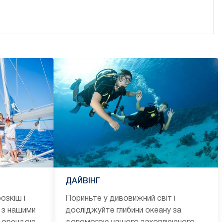
ДАЙВІНГ
озкіш і
Пориньте у дивовижний світ і
 з нашими
досліджуйте глибини океану за