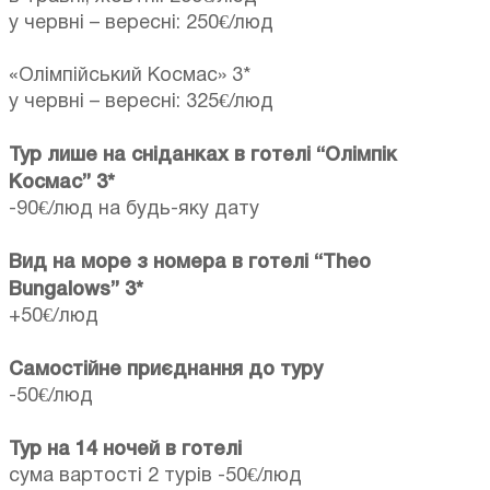
у червні – вересні: 250€/люд
«Олімпійський Космас» 3*
у червні – вересні: 325€/люд
Тур лише на сніданках в готелі “Олімпік
Космас” 3*
-90€/люд на будь-яку дату
Вид на море з номера в готелі “Theo
Bungalows” 3*
+50€/люд
Самостійне приєднання до туру
-50€/люд
Тур на 14 ночей в готелі
сума вартості 2 турів -50€/люд