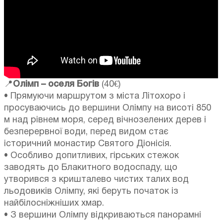
📍
Олімп – оселя Богів
(40€)
• Прямуючи маршрутом з міста Літохоро і
просуваючись до вершини Олімпу на висоті 850
м над рівнем моря, серед вічнозелених дерев і
безперервної води, перед видом стає
історичний монастир Святого Діонісія.
• Особливо допитливих, гірських стежок
заводять до Блакитного водоспаду, що
утворився з кришталево чистих талих вод
льодовиків Олімпу, які беруть початок із
найбілосніжніших хмар.
• З вершини Олімпу відкриваються панорамні