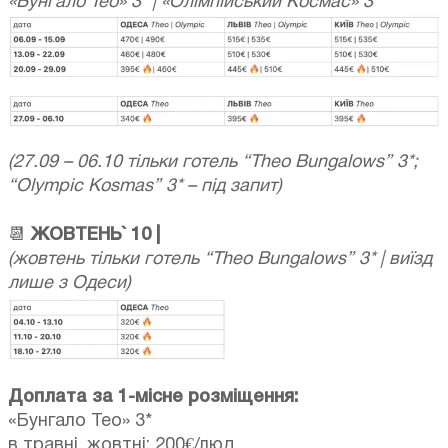
«Бунгало Тео» 3* | «Олімпійський Космас» 3*
(27.09 – 06.10 тільки готель “Theo Bungalows” 3*;
“Olympic Kosmas” 3* – під запит)
📆
ЖОВТЕНЬ` 10 |
(жовтень тільки готель “Theo Bungalows” 3* | виїзд
лише з Одеси)
Доплата за 1-місне розміщення:
«Бунгало Тео» 3*
в травні, жовтні: 200€/люд