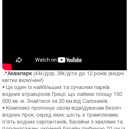
📍
Аквапарк
(44€/дор, 38€/діти до 12 років (вхідні
квітки включені!)
• Це один із найбільших та сучасних парків
водних атракціонів Греції, що займає площу 150
000 кв. м. Знайтися за 20 км від Салоників.
• Комплекс пропонує своїм відвідувачам безліч
водних гірок, серед яких: шість з трамплінами,
п'ять водних серпантинів, басейни з хвилями та