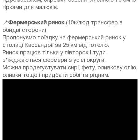
гідромасажем, окремий басейн глибиною 70 см із
гірками для малюків.
📍
Фермерський ринок
(10€/люд трансфер в
обидві сторони)
Пропонуємо поїздку на фермерський ринок у
столиці Кассандрії за 25 км від готелю.
Ринок працює тільки у півторок і туди
з'їжджаються фермери з усієї округи.
Можна продегустувати сирі, фету, оливкову олію,
оливки тощо і придбати собі та рідним.