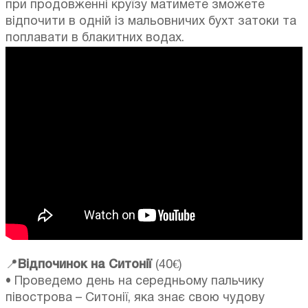
при продовженні круїзу матимете зможете
відпочити в одній із мальовничих бухт затоки та
поплавати в блакитних водах.
📍
Відпочинок на Ситонії
(40€)
• Проведемо день на середньому пальчику
півострова – Ситонії, яка знає свою чудову