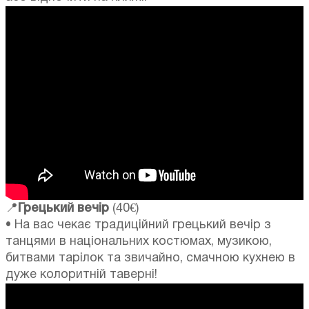
📍
Грецький вечір
(40€)
• На вас чекає традиційний грецький вечір з
танцями в національних костюмах, музикою,
битвами тарілок та звичайно, смачною кухнею в
дуже колоритній таверні!