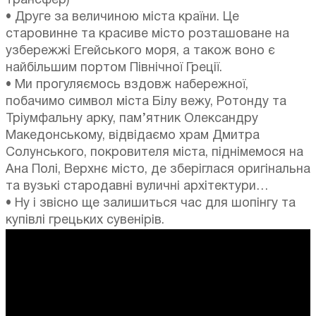
трансфер)
• Друге за величиною міста країни. Це
старовинне та красиве місто розташоване на
узбережжі Егейського моря, а також воно є
найбільшим портом Північної Греції.
• Ми прогуляємось вздовж набережної,
побачимо символ міста Білу вежу, Ротонду та
Тріумфальну арку, пам’ятник Олександру
Македонському, відвідаємо храм Дмитра
Солунського, покровителя міста, піднімемося на
Ана Полі, Верхнє місто, де зберіглася оригінальна
та вузькі стародавні вуличні архітектури…
• Ну і звісно ще залишиться час для шопінгу та
купівлі грецьких сувенірів.