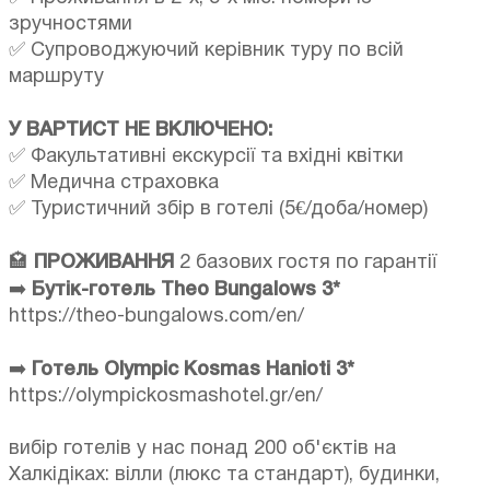
зручностями
✅ Супроводжуючий керівник туру по всій
маршруту
У ВАРТИСТ НЕ ВКЛЮЧЕНО:
✅ Факультативні екскурсії та вхідні квітки
✅ Медична страховка
✅ Туристичний збір в готелі (5€/доба/номер)
🏩
ПРОЖИВАННЯ
2 базових гостя по гарантії
➡️
Бутік-готель Theo Bungalows 3*
https://theo-bungalows.com/en/
➡️
Готель Olympic Kosmas Hanioti 3*
https://olympickosmashotel.gr/en/
вибір готелів у нас понад 200 об'єктів на
Халкідіках: вілли (люкс та стандарт), будинки,