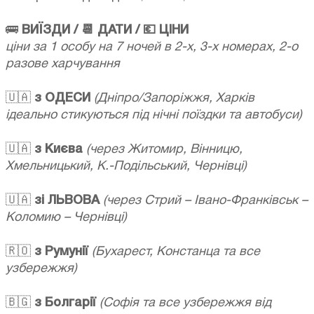
🚌
ВИЇЗДИ / 📆 ДАТИ / 💶 ЦІНИ
ціни за 1 особу на 7 ночей в 2-х, 3-х номерах, 2-о
разове харчування
🇺🇦
з ОДЕСИ
(Дніпро/Запоріжжя, Харків
ідеально стикуються під нічні поїздки та автобуси)
🇺🇦
з Києва
(через Житомир, Вінницю,
Хмельницький, К.-Подільський, Чернівці)
🇺🇦
зі ЛЬВОВА
(через Стрий – Івано-Франківськ –
Коломию – Чернівці)
🇷🇴
з Румунії
(Бухарест, Констанца та все
узбережжя)
🇧🇬
з Болгарії
(Софія та все узбережжя від