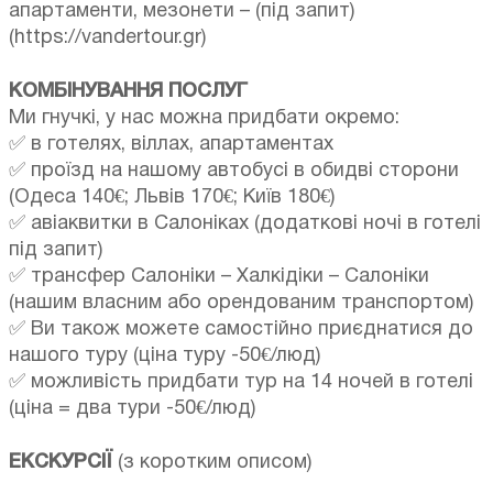
апартаменти, мезонети – (під запит)
(https://vandertour.gr)
КОМБІНУВАННЯ ПОСЛУГ
Ми гнучкі, у нас можна придбати окремо:
✅ в готелях, віллах, апартаментах
✅ проїзд на нашому автобусі в обидві сторони
(Одеса 140€; Львів 170€; Київ 180€)
✅ авіаквитки в Салоніках (додаткові ночі в готелі
під запит)
✅ трансфер Салоніки – Халкідіки – Салоніки
(нашим власним або орендованим транспортом)
✅ Ви також можете самостійно приєднатися до
нашого туру (ціна туру -50€/люд)
✅ можливість придбати тур на 14 ночей в готелі
(ціна = два тури -50€/люд)
ЕКСКУРСІЇ
(з коротким описом)