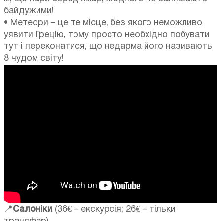
байдужими!
• Метеори – це те місце, без якого неможливо
уявити Грецію, тому просто необхідно побувати
тут і переконатися, що недарма його називають
8 чудом світу!
📍
Салоніки
(36€ – екскурсія; 26€ – тільки