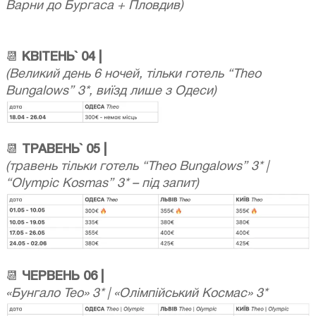
Варни до Бургаса + Пловдив)
📆
КВІТЕНЬ` 04 |
(Великий день 6 ночей, тільки готель “Theo
Bungalows” 3*, виїзд лише з Одеси)
📆
ТРАВЕНЬ` 05 |
(травень тільки готель “Theo Bungalows” 3* |
“Olympic Kosmas” 3* – під запит)
📆
ЧЕРВЕНЬ 06 |
«Бунгало Тео» 3* | «Олімпійський Космас» 3*