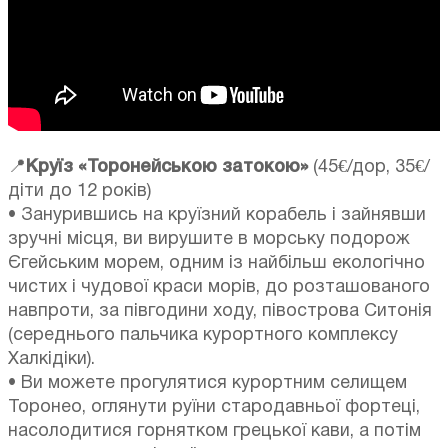
📍
Круїз «Торонейською затокою»
(45€/дор, 35€/
діти до 12 років)
• Занурившись на круїзний корабель і зайнявши
зручні місця, ви вирушите в морську подорож
Єгейським морем, одним із найбільш екологічно
чистих і чудової краси морів, до розташованого
навпроти, за півгодини ходу, півострова Ситонія
(середнього пальчика курортного комплексу
Халкідіки).
• Ви можете прогулятися курортним селищем
Торонео, оглянути руїни стародавньої фортеці,
насолодитися горнятком грецької кави, а потім