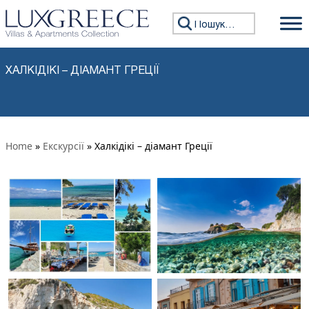
Перейти до змісту
Пошук:
ХАЛКІДІКІ – ДІАМАНТ ГРЕЦІЇ
Home
»
Екскурсії
» Халкідікі – діамант Греції