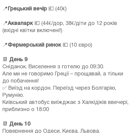
📍
Грецький вечір
💶 (40€)
📍
Аквапарк
💶 (44€/дор, 38€/діти до 12 років
(вхідні квітки включені!)
📍
Фермерський ринок
💶 (10 євро)
📆
День 9
Сніданок. Виселення з готелю до 09:30.
Але ми не говоримо Греції – прощавай, а тільки
до побачення!
✅ Виїзд на кордон. Переїзд через Болгарію,
Румунію.
Київський автобус виїжджає з Халкідіків ввечері,
приблизно о 18:00
📆
День 10
Повернення до Одеси, Києва, Львова.