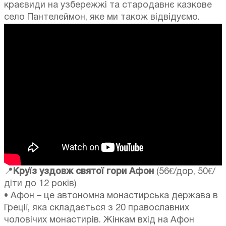
краєвиди на узбережжі та стародавнє казкове
село Пантелеймон, яке ми також відвідуємо.
📍
Круїз уздовж святої гори Афон
(56€/дор, 50€/
діти до 12 років)
• Афон – це автономна монастирська держава в
Греції, яка складається з 20 православних
чоловічих монастирів. Жінкам вхід на Афон