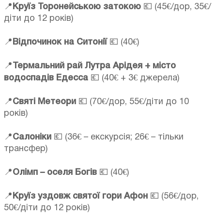
📍
Круїз Торонейською затокою
💶 (45€/дор, 35€/
діти до 12 років)
📍
Відпочинок на Ситонії
💶 (40€)
📍
Термальний рай Лутра Арідея + місто
водоспадів Едесса
💶 (40€ + 3€ джерела)
📍
Святі Метеори
💶 (70€/дор, 55€/діти до 10
років)
📍
Салоніки
💶 (36€ – екскурсія; 26€ – тільки
трансфер)
📍
Олімп – оселя Богів
💶 (40€)
📍
Круїз уздовж святої гори Афон
💶 (56€/дор,
50€/діти до 12 років)