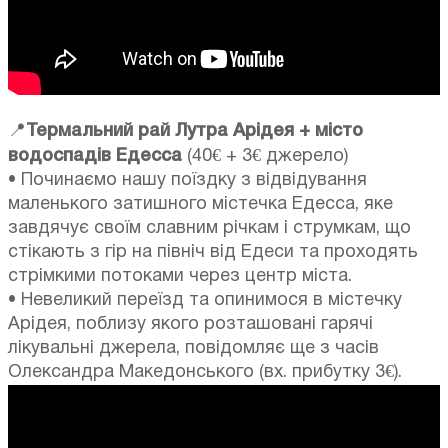
📍
Термальний рай Лутра Арідея + місто
водоспадів Едесса
(40€ + 3€ джерело)
• Починаємо нашу поїздку з відвідування
маленького затишного містечка Едесса, яке
завдячує своїм славним річкам і струмкам, що
стікають з гір на північ від Едеси та проходять
стрімкими потоками через центр міста.
• Невеликий переїзд та опинимося в містечку
Арідея, поблизу якого розташовані гарячі
лікувальні джерела, повідомляє ще з часів
Олександра Македонського (вх. прибутку 3€).