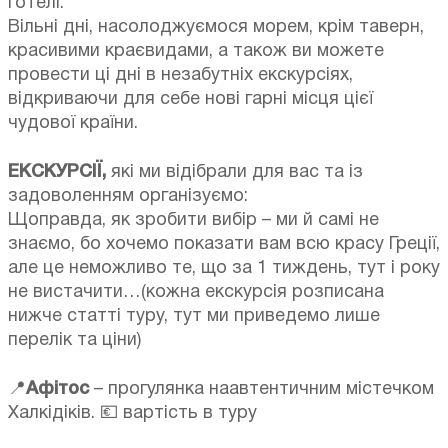
готелі.
Вільні дні, насолоджуємося морем, крім таверн,
красивими краєвидами, а також ви можете
провести ці дні в незабутніх екскурсіях,
відкриваючи для себе нові гарні місця цієї
чудової країни.
ЕКСКУРСІЇ,
які ми відібрали для вас та із
задоволенням організуємо:
Щоправда, як зробити вибір – ми й самі не
знаємо, бо хочемо показати вам всю красу Греції,
але це неможливо те, що за 1 тиждень, тут і року
не вистачити…(кожна екскурсія розписана
нижче статті туру, тут ми приведемо лише
перелік та ціни)
📍
Афітос
– прогулянка наавтентичним містечком
Халкідіків. 💶 вартість в туру