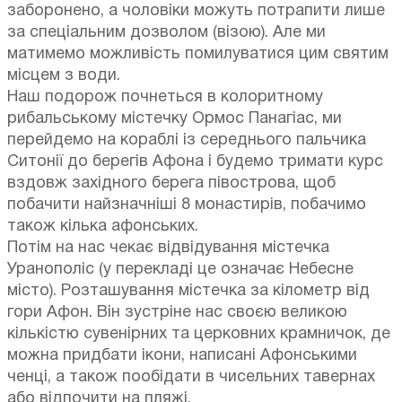
заборонено, а чоловіки можуть потрапити лише
за спеціальним дозволом (візою). Але ми
матимемо можливість помилуватися цим святим
місцем з води.
Наш подорож почнеться в колоритному
рибальському містечку Ормос Панагіас, ми
перейдемо на кораблі із середнього пальчика
Ситонії до берегів Афона і будемо тримати курс
вздовж західного берега півострова, щоб
побачити найзначніші 8 монастирів, побачимо
також кілька афонських.
Потім на нас чекає відвідування містечка
Уранополіс (у перекладі це означає Небесне
місто). Розташування містечка за кілометр від
гори Афон. Він зустріне нас своєю великою
кількістю сувенірних та церковних крамничок, де
можна придбати ікони, написані Афонськими
ченці, а також пообідати в чисельних тавернах
або відпочити на пляжі.