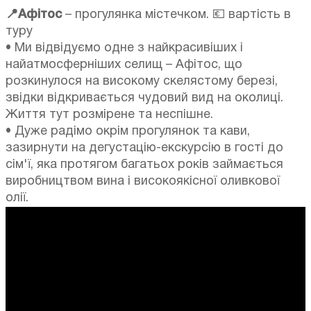
📍Афітос
– прогулянка містечком. 💶 вартість в
туру
• Ми відвідуємо одне з найкрасивіших і
найатмосферніших селищ – Афітос, що
розкинулося на високому скелястому березі,
звідки відкривається чудовий вид на околиці.
Життя тут розмірене та неспішне.
• Дуже радімо окрім прогулянок та кави,
зазирнути на дегустацію-екскурсію в гості до
сім'ї, яка протягом багатьох років займається
виробництвом вина і високоякісної оливкової
олії.