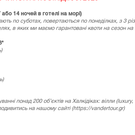
7 або 14 ночей в готелі на морі)
ють по суботах, повертаються по понеділках, з 3 різн
лях, в яких ми маємо гарантовані квоти на сезон на 
3*
)
ь)
анні понад 200 об’єктів на Халкідіках: вілли (luxury,
дивитись на нашому сайті (https://vandertour.gr)