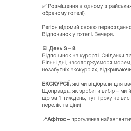
✅ Розміщення в одному з райських 
обраному готелі).
Регіон відомий своєю первозданн
Відпочинок у готелі. Вечеря.
📆
День 3 – 8
Відпочинок на курорті. Сніданки та 
Вільні дні, насолоджуємося морем,
незабутніх екскурсіях, відкриваючи 
ЕКСКУРСІЇ,
які ми відібрали для в
Щоправда, як зробити вибір – ми й
що за 1 тиждень, тут і року не в
перелік та ціни)
📍
Афітос
– прогулянка найавтентич