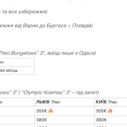
а та все узбережжя)
режжя від Варни до Бургаса + Пловдів)
Theo Bungalows” 3*, виїзд лише з Одеси)
ows” 3* | “Olympic Kosmas” 3* – під запит)