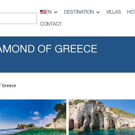
EN
DESTINATION
VILLAS
HO
CONTACT
IAMOND OF GREECE
f Greece