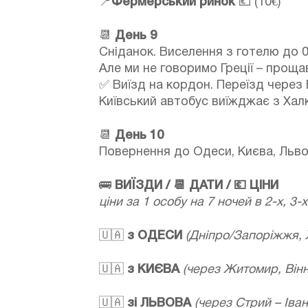
📍
Фермерський ринок
💶 (10€)
📆
День 9
Сніданок. Виселення з готелю до 0
Але ми не говоримо Греції – прощав
✅ Виїзд на кордон. Переїзд через 
Київський автобус виїжджає з Халкі
📆
День 10
Повернення до Одеси, Києва, Льво
🚌
ВИЇЗДИ / 📆 ДАТИ / 💶 ЦІНИ
ціни за 1 особу на 7 ночей в 2-х, 3
🇺🇦
з ОДЕСИ
(Дніпро/Запоріжжя, Х
🇺🇦
з КИЄВА
(через Житомир, Вінн
🇺🇦
зі ЛЬВОВА
(через Стрий – Іва