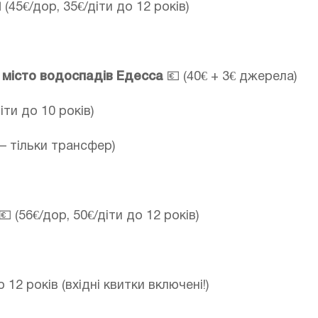
 (45€/дор, 35€/діти до 12 років)
 місто водоспадів Едесса
💶 (40€ + 3€ джерела)
іти до 10 років)
 – тільки трансфер)
💶 (56€/дор, 50€/діти до 12 років)
о 12 років (вхідні квитки включені!)