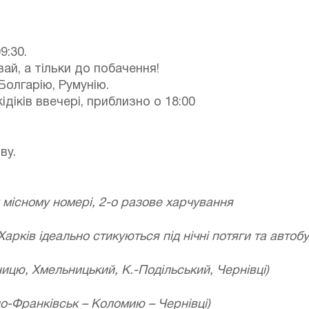
9:30.
ай, а тільки до побачення!
Болгарію, Румунію.
діків ввечері, приблизно о 18:00
ву.
-х місному номері, 2-о разове харчування
арків ідеально стикуються під нічні потяги та автобу
ицю, Хмельницький, К.-Подільський, Чернівці)
но-Франківськ – Коломию – Чернівці)