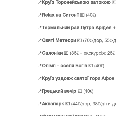
📍
Круїз Торонейською затокою
💶
📍
Relax на Ситонії
💶 (40€)
📍
Термальний рай Лутра Арідея +
📍
Святі Метеори
💶 (70€/дор, 55€/д
📍
Салоніки
💶 (36€ – екскурсія; 26€
📍
Олімп – оселя Богів
💶 (40€)
📍
Круїз уздовж святої гори Афон
📍
Грецький вечір
💶 (40€)
📍
Аквапарк
💶 (44€/дор, 38€/діти д