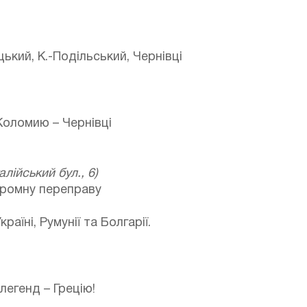
кий, К.-Подільський, Чернівці
Коломию – Чернівці
алійський бул., 6)
паромну переправу
раїні, Румунії та Болгарії.
легенд – Грецію!