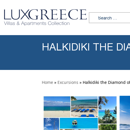
Skip to content
Search for:
HALKIDIKI THE D
Home
»
Excursions
» Halkidiki the Diamond o