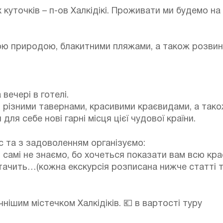
куточків – п-ов Халкідікі. Проживати ми будемо на
ою природою, блакитними пляжами, а також розви
вечері в готелі.
 різними тавернами, красивими краєвидами, а тако
для себе нові гарні місця цієї чудової країни.
ас та з задоволенням організуємо:
 самі не знаємо, бо хочеться показати вам всю крас
истачить…(кожна екскурсія розписана нижче статті 
нішим містечком Халкідіків. 💶 в вартості туру