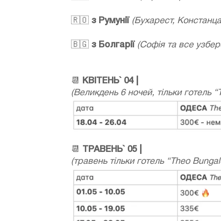
🇷🇴
з Румунії
(Бухарест, Констанц
🇧🇬
з Болгарії
(Софія та все узбе
📆
КВІТЕНЬ` 04 |
(Великдень 6 ночей, тільки готель “
📆
ТРАВЕНЬ` 05 |
(травень тільки готель “Theo Bungal