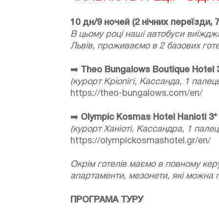
10 дн/9 ночей (2 нічних переїзди, 
В цьому році наші автобуси виїжджа
Львів, проживаємо в 2 базових готе
➡️
Theo Bungalows Boutique Hotel 
(курорт Кріопігі, Кассанда, 1 палець
https://theo-bungalows.com/en/
➡️
Olympic Kosmas Hotel Hanioti 3*
(курорт Ханіоті, Кассандра, 1 палец
https://olympickosmashotel.gr/en/
Окрім готелів маємо в повному керув
апартаменти, мезонети, які можна по
ПРОГРАМА ТУРУ