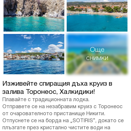
Още
снимки
Изживейте спиращия дъха круиз в
залива Торонеос, Халкидики!
Плавайте с традиционната лодка.
Отправете се на незабравим круиз с Торонеос
от очарователното пристанище Никити.
Отпуснете се на борда на „SOTIRIS“, докато се
плъзгате през кристално чистите води на