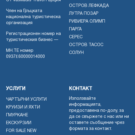
От Vasiliadis Travel Гърция
ОСТРОВ ЛЕФКАДА
Член на Гръцката
ЛУТРА ПОЗАР
национална туристическа
РИВИЕРА ОЛИМП
организация
ПАРГА
Регистрационен номер на
СЕРЕС
туристическия бизнес —
ОСТРОВ ТАСОС
MH.TE номер
СОЛУН
0937Ε60000014000
УСЛУГИ
КОНТАКТ
Използвайте
ЧАРТЪРНИ УСЛУГИ
информацията,
КРУИЗИ И ЯХТИ
предоставена по-долу, за
ГМУРКАНЕ
да се свържете с нас или ни
оставете съобщение чрез
ЕКСКУРЗИИ
формата за контакт.
FOR SALE NEW