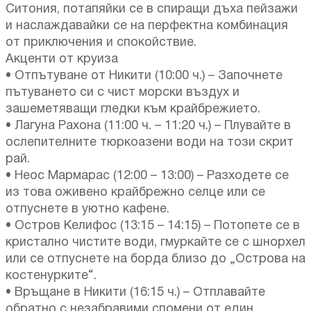
Ситония, потапяйки се в спиращи дъха пейзажи
и наслаждавайки се на перфектна комбинация
от приключения и спокойствие.
Акценти от круиза
• Отпътуване от Никити (10:00 ч.) – Започнете
пътуването си с чист морски въздух и
зашеметяващи гледки към крайбрежието.
• Лагуна Рахона (11:00 ч. – 11:20 ч.) – Плувайте в
ослепителните тюркоазени води на този скрит
рай.
• Неос Мармарас (12:00 – 13:00) – Разходете се
из това оживено крайбрежно селце или се
отпуснете в уютно кафене.
• Остров Келифос (13:15 – 14:15) – Потопете се в
кристално чистите води, гмуркайте се с шнорхел
или се отпуснете на борда близо до „Острова на
костенурките“.
• Връщане в Никити (16:15 ч.) – Отплавайте
обратно с незабравими спомени от един