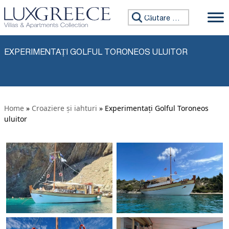
Sari la conținut
Caută:
EXPERIMENTAȚI GOLFUL TORONEOS ULUITOR
Home
»
Croaziere și iahturi
» Experimentați Golful Toroneos
uluitor