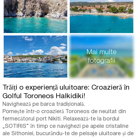
Mai multe
fotografii
Trăiți o experiență uluitoare: Croazieră în
Golful Toroneos Halkidiki!
Navighează pe barca tradițională.
Pornește într-o croazieră Toroneos de neuitat din
fermecătorul port Nikiti. Relaxează-te la bordul
„SOTIRIS” în timp ce navighezi pe apele cristaline
ale Sithoniei, bucurându-te de peisaje uluitoare și de