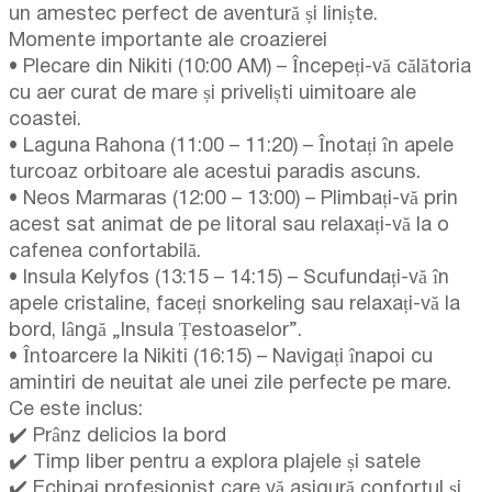
un amestec perfect de aventură și liniște.
Momente importante ale croazierei
• Plecare din Nikiti (10:00 AM) – Începeți-vă călătoria
cu aer curat de mare și priveliști uimitoare ale
coastei.
• Laguna Rahona (11:00 – 11:20) – Înotați în apele
turcoaz orbitoare ale acestui paradis ascuns.
• Neos Marmaras (12:00 – 13:00) – Plimbați-vă prin
acest sat animat de pe litoral sau relaxați-vă la o
cafenea confortabilă.
• Insula Kelyfos (13:15 – 14:15) – Scufundați-vă în
apele cristaline, faceți snorkeling sau relaxați-vă la
bord, lângă „Insula Țestoaselor”.
• Întoarcere la Nikiti (16:15) – Navigați înapoi cu
amintiri de neuitat ale unei zile perfecte pe mare.
Ce este inclus:
✔️ Prânz delicios la bord
✔️ Timp liber pentru a explora plajele și satele
✔️ Echipaj profesionist care vă asigură confortul și