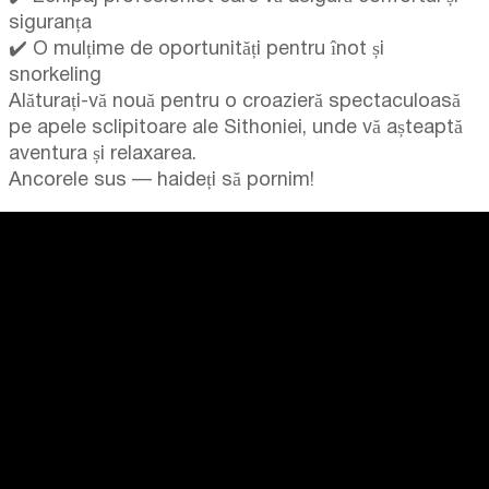
siguranța
✔️ O mulțime de oportunități pentru înot și
snorkeling
Alăturați-vă nouă pentru o croazieră spectaculoasă
pe apele sclipitoare ale Sithoniei, unde vă așteaptă
aventura și relaxarea.
Ancorele sus — haideți să pornim!