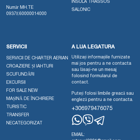
INSULA THASSOS
Număr MH.TE
SALONIC
0937Ε60000014000
SERVICII
A LUA LEGATURA
Utilizați informațiile furnizate
SERVICII DE CHARTER AERIAN
mai jos pentru a ne contacta
CROAZIERE ȘI IAHTURI
sau lăsați-ne un mesaj
SCUFUNDĂRI
folosind formularul de
contact.
EXCURSII
FOR SALE NEW
Puteți folosi limbile greacă sau
MAȘINĂ DE ÎNCHIRIERE
engleză pentru a ne contacta.
TURISTIC
+306979476075
TRANSFER
NECATEGORIZAT
Whatsapp
Viber
Telegram
EMAIL: