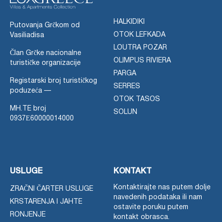
HALKIDIKI
Putovanja Grčkom od
OTOK LEFKADA
Vasiliadisa
LOUTRA POZAR
Član Grčke nacionalne
OLIMPUS RIVIERA
turističke organizacije
PARGA
Registarski broj turističkog
SERRES
poduzeća —
OTOK TASOS
MH.TE broj
SOLUN
0937Ε60000014000
USLUGE
KONTAKT
Kontaktirajte nas putem dolje
ZRAČNI ČARTER USLUGE
navedenih podataka ili nam
KRSTARENJA I JAHTE
ostavite poruku putem
RONJENJE
kontakt obrasca.