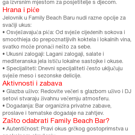
ga izvrsnim mjestom za posjetitelje s djecom.
Hrana i piće
Jelovnik u Family Beach Baru nudi razne opcije za
svačiji ukus:
• Osvježavajuća pića: Od svježe cijeđenih sokova i
smoothieja do prepoznatljivih koktela i lokalnih vina,
svatko može pronaći nešto za sebe.
• Ukusni zalogaji: Lagani zalogaji, salate i
mediteranska jela ističu lokalne sastojke i okuse.
• Specijaliteti: Dnevni specijaliteti često uključuju
svježe meso i sezonske delicije.
Aktivnosti i zabava
• Glazba uživo: Redovite večeri s glazbom uživo i DJ
setovi stvaraju živahnu večernju atmosferu.
• Događanja: Bar organizira privatne zabave,
proslave i tematske događaje na zahtjev.
Zašto odabrati Family Beach Bar?
• Autentičnost: Pravi okus grčkog gostoprimstva u