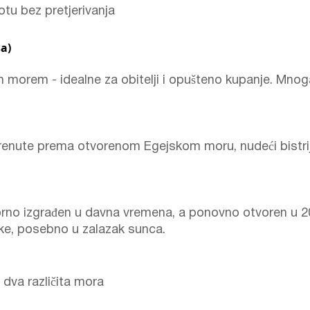
otu bez pretjerivanja
a)
im morem - idealne za obitelji i opušteno kupanje. Mnog
krenute prema otvorenom Egejskom moru, nudeći bistrij
orno izgrađen u davna vremena, a ponovno otvoren u 20.
dike, posebno u zalazak sunca.
dva različita mora