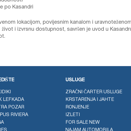
u udobnosti
ete po Kasandri
stvenom lokacijom, povijesnim kanalom i uravnotežen
život i izvrsnu dostupnost, savršen je uvod u Kasandru 
ot.
DIŠTE
USLUGE
IDIKI
ZRAČNI ČARTER USLUGE
K LEFKADA
KRSTARENJA I JAHTE
TRA POZAR
RONJENJE
PUS RIVIERA
IZLETI
GA
FOR SALE NEW
RES
NAJAM AUTOMOBILA