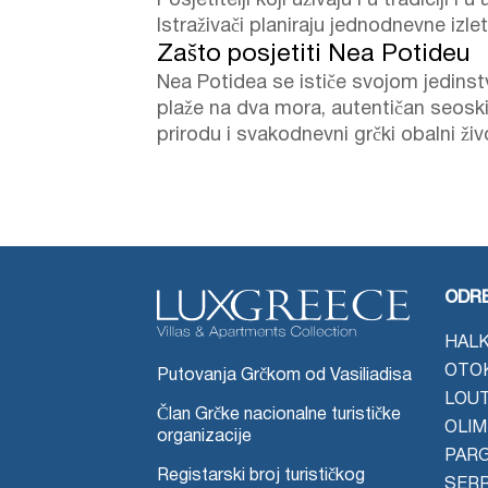
Posjetitelji koji uživaju i u tradiciji i 
Istraživači planiraju jednodnevne izl
Zašto posjetiti Nea Potideu
Nea Potidea se ističe svojom jedin
plaže na dva mora, autentičan seoski 
prirodu i svakodnevni grčki obalni živ
ODRE
HALK
OTO
Putovanja Grčkom od Vasiliadisa
LOU
Član Grčke nacionalne turističke
OLIM
organizacije
PAR
Registarski broj turističkog
SER