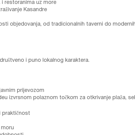
a i restoranima uz more
traživanje Kasandre
sti objedovanja, od tradicionalnih taverni do moderni
 društveno i puno lokalnog karaktera.
javnim prijevozom
ideu izvrsnom polaznom točkom za otkrivanje plaža, sela 
i praktičnost
a moru