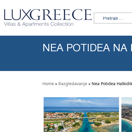
Preskoči na sadržaj
Tražiti:
NEA POTIDEA NA 
Home
»
Razgledavanje
» Nea Potidea Halkidik