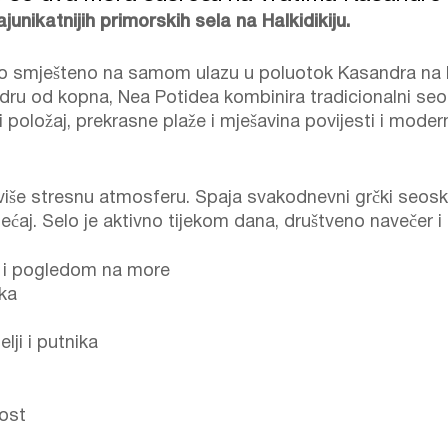
ajunikatnijih primorskih sela na Halkidikiju.
to smješteno na samom ulazu u poluotok Kasandra na H
dru od kopna, Nea Potidea kombinira tradicionalni s
ki položaj, prekrasne plaže i mješavina povijesti i mode
reviše stresnu atmosferu. Spaja svakodnevni grčki seosk
jećaj. Selo je aktivno tijekom dana, društveno navečer i
ma i pogledom na more
oka
lji i putnika
nost