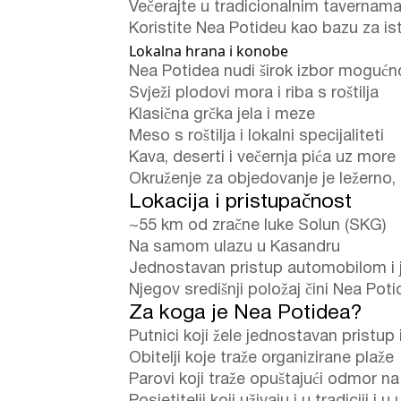
Večerajte u tradicionalnim tavernam
Koristite Nea Potideu kao bazu za is
Lokalna hrana i konobe
Nea Potidea nudi širok izbor mogućno
Svježi plodovi mora i riba s roštilja
Klasična grčka jela i meze
Meso s roštilja i lokalni specijaliteti
Kava, deserti i večernja pića uz more
Okruženje za objedovanje je ležerno,
Lokacija i pristupačnost
~55 km od zračne luke Solun (SKG)
Na samom ulazu u Kasandru
Jednostavan pristup automobilom i 
Njegov središnji položaj čini Nea Pot
Za koga je Nea Potidea?
Putnici koji žele jednostavan pristup 
Obitelji koje traže organizirane plaže
Parovi koji traže opuštajući odmor n