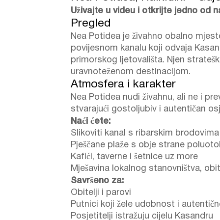
Uživajte u videu i otkrijte jedno od n
Pregled
Nea Potidea je živahno obalno mjes
povijesnom kanalu koji odvaja Kasan
primorskog ljetovališta. Njen strateš
uravnoteženom destinacijom.
Atmosfera i karakter
Nea Potidea nudi živahnu, ali ne i p
stvarajući gostoljubiv i autentičan os
Naći ćete:
Slikoviti kanal s ribarskim brodovi
Pješčane plaže s obje strane poluot
Kafići, taverne i šetnice uz more
Mješavina lokalnog stanovništva, obite
Savršeno za:
Obitelji i parovi
Putnici koji žele udobnost i autentič
Posjetitelji istražuju cijelu Kasandru