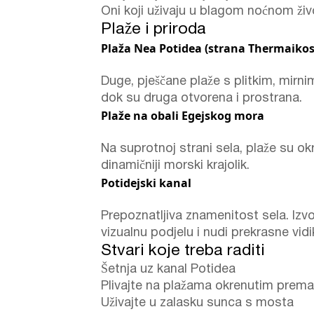
Oni koji uživaju u blagom noćnom živ
Plaže i priroda
Plaža Nea Potidea (strana Thermaikos
Duge, pješčane plaže s plitkim, mirn
dok su druga otvorena i prostrana.
Plaže na obali Egejskog mora
Na suprotnoj strani sela, plaže su o
dinamičniji morski krajolik.
Potidejski kanal
Prepoznatljiva znamenitost sela. Izv
vizualnu podjelu i nudi prekrasne vi
Stvari koje treba raditi
Šetnja uz kanal Potidea
Plivajte na plažama okrenutim prema 
Uživajte u zalasku sunca s mosta