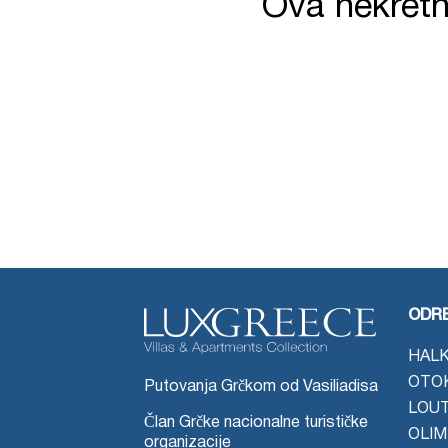
Ova nekretni
ODRE
HALK
OTO
Putovanja Grčkom od Vasiliadisa
LOU
Član Grčke nacionalne turističke
OLIM
organizacije