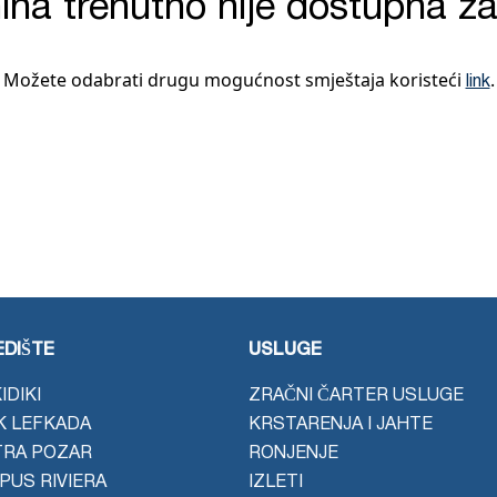
na trenutno nije dostupna za
Možete odabrati drugu mogućnost smještaja koristeći
.
link
DIŠTE
USLUGE
IDIKI
ZRAČNI ČARTER USLUGE
K LEFKADA
KRSTARENJA I JAHTE
TRA POZAR
RONJENJE
PUS RIVIERA
IZLETI