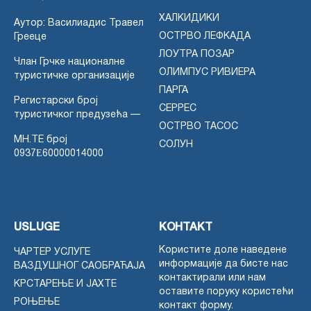
ХАЛКИДИКИ
Аутор: Василиадис Травел
ОСТРВО ЛЕФКАДА
Грееце
ЛОУТРА ПОЗАР
Члан Грчке националне
ОЛИМПУС РИВИЕРА
туристичке организације
ПАРГА
Регистарски број
СЕРРЕС
туристичког предузећа —
ОСТРВО ТАСОС
MH.TE број
СОЛУН
0937Ε60000014000
USLUGE
КОНТАКТ
Користите доле наведене
ЧАРТЕР УСЛУГЕ
информације да бисте нас
ВАЗДУШНОГ САОБРАЋАЈА
контактирали или нам
КРСТАРЕЊЕ И ЈАХТЕ
оставите поруку користећи
РОЊЕЊЕ
контакт форму.