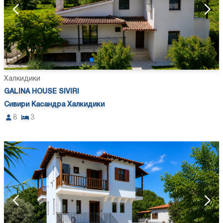
Халкидики
GALINA HOUSE SIVIRI
Сивири Касандра Халкидики
8
3