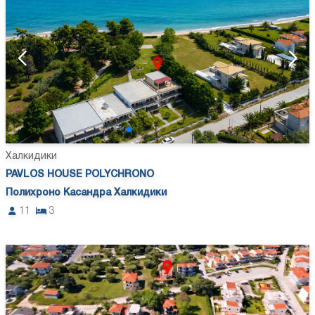
Халкидики
PAVLOS HOUSE POLYCHRONO
Полихроно Касандра Халкидики
11
3