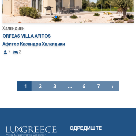
Халкидики
ORFEAS VILLA AFITOS
Афитос Касандра Халкидики
7
2
1
2
3
…
6
7
›
ОДРЕДИШТЕ